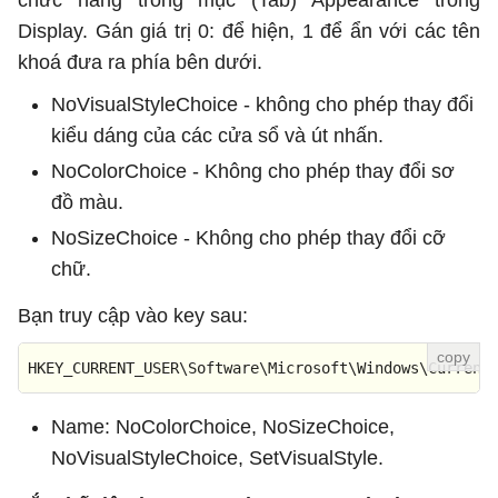
chức năng trong mục (Tab) Appearance trong
Display. Gán giá trị 0: để hiện, 1 để ẩn với các tên
khoá đưa ra phía bên dưới.
NoVisualStyleChoice - không cho phép thay đổi
kiểu dáng của các cửa sổ và út nhấn.
NoColorChoice - Không cho phép thay đổi sơ
đồ màu.
NoSizeChoice - Không cho phép thay đổi cỡ
chữ.
Bạn truy cập vào key sau:
HKEY_CURRENT_USER\Software\Microsoft\Windows\Current
Name: NoColorChoice, NoSizeChoice,
NoVisualStyleChoice, SetVisualStyle.