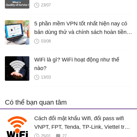
23/07
5 phần mềm VPN tốt nhất hiện nay có
bản dùng thử và chính sách hoàn tiền
miễn phí
03/08
WiFi là gì? WiFi hoạt động như thế
nào?
13/03
Có thể bạn quan tâm
Cách đổi mật khẩu Wifi, đổi pass wifi
VNPT, FPT, Tenda, TP-Link, Viettel trên
máy tính, điện thoại
25/01
27