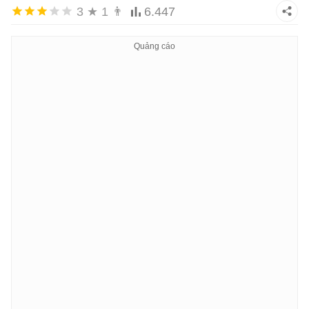
3
★
1
👨
6.447