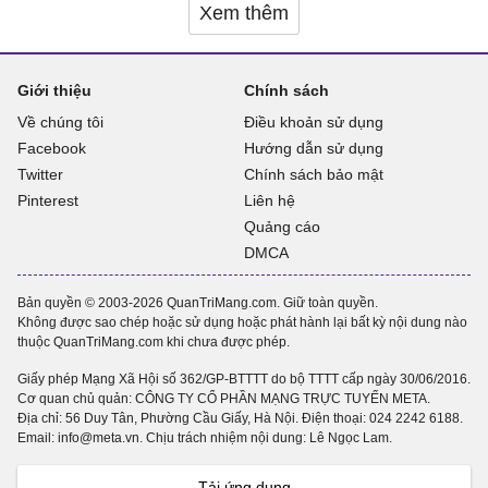
Xem thêm
Giới thiệu
Chính sách
Về chúng tôi
Điều khoản sử dụng
Facebook
Hướng dẫn sử dụng
Twitter
Chính sách bảo mật
Pinterest
Liên hệ
Quảng cáo
DMCA
Bản quyền © 2003-2026 QuanTriMang.com. Giữ toàn quyền.
Không được sao chép hoặc sử dụng hoặc phát hành lại bất kỳ nội dung nào
thuộc QuanTriMang.com khi chưa được phép.
Giấy phép Mạng Xã Hội số 362/GP-BTTTT do bộ TTTT cấp ngày 30/06/2016.
Cơ quan chủ quản: CÔNG TY CỔ PHẦN MẠNG TRỰC TUYẾN META.
Địa chỉ: 56 Duy Tân, Phường Cầu Giấy, Hà Nội. Điện thoại:
024 2242 6188
.
Email: info@meta.vn. Chịu trách nhiệm nội dung: Lê Ngọc Lam.
Tải ứng dụng