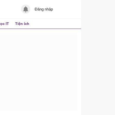
Đăng nhập
ọc IT
Tiện ích