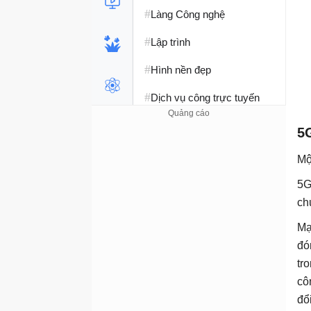
#
Làng Công nghệ
#
Lập trình
#
Hình nền đẹp
#
Dịch vụ công trực tuyến
#
Dịch vụ nhà mạng
5
#
Ví điện tử - Ngân hàng
Mộ
#
Chụp ảnh - Quay phim
5G
ch
#
Raspberry Pi
Mạ
#
Đồng hồ thông minh
đó
#
tr
Nền tảng Web
cô
đổ