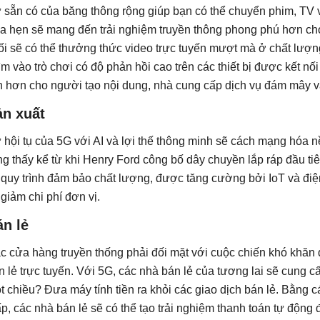
 sẵn có của băng thông rộng giúp bạn có thể chuyển phim, TV
a hẹn sẽ mang đến trải nghiệm truyền thông phong phú hơn ch
ối sẽ có thể thưởng thức video trực tuyến mượt mà ở chất lượn
ìm vào trò chơi có độ phản hồi cao trên các thiết bị được kết n
n hơn cho người tạo nội dung, nhà cung cấp dịch vụ đám mây và
ản xuất
 hội tụ của 5G với AI và lợi thế thông minh sẽ cách mạng hóa
ng thấy kể từ khi Henry Ford công bố dây chuyền lắp ráp đầu ti
 quy trình đảm bảo chất lượng, được tăng cường bởi IoT và điệ
 giảm chi phí đơn vị.
n lẻ
c cửa hàng truyền thống phải đối mặt với cuộc chiến khó khăn
n lẻ trực tuyến. Với 5G, các nhà bán lẻ của tương lai sẽ cung 
t chiều? Đưa máy tính tiền ra khỏi các giao dịch bán lẻ. Bằng c
ấp, các nhà bán lẻ sẽ có thể tạo trải nghiệm thanh toán tự động