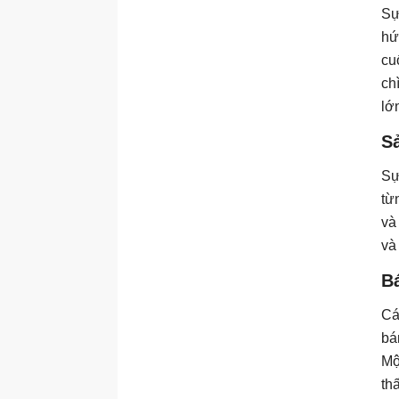
Sự
hứ
cu
ch
lớ
S
Sự
từ
và
và
Bá
Cá
bá
Mộ
th