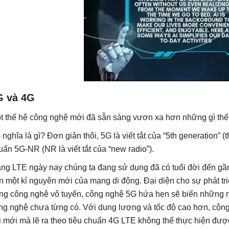
G và 4G
t thế hệ công nghệ mới đã sẵn sàng vươn xa hơn những gì thế
 nghĩa là gì? Đơn giản thôi, 5G là viết tắt của “5th generation” (
uẩn 5G-NR (NR là viết tắt của “new radio”).
ng LTE ngày nay chúng ta đang sử dụng đã có tuổi đời đến gần
n một kỉ nguyên mới của mạng di động. Đại diện cho sự phát t
ong công nghệ vô tuyến, công nghệ 5G hứa hẹn sẽ biến những năm
ng nghệ chưa từng có. Với dung lượng và tốc độ cao hơn, cộng 
i mới mà lẽ ra theo tiêu chuẩn 4G LTE không thể thực hiện đượ