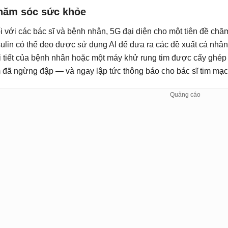
hăm sóc sức khỏe
i với các bác sĩ và bệnh nhân, 5G đại diện cho một tiên đề c
sulin có thể đeo được sử dụng AI để đưa ra các đề xuất cá nhân
i tiết của bệnh nhân hoặc một máy khử rung tim được cấy ghép t
m đã ngừng đập — và ngay lập tức thông báo cho bác sĩ tim mạc