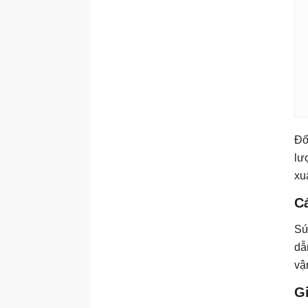
Đố
lư
xu
C
Sứ
dẫ
vậ
Gi