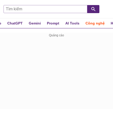
e
ChatGPT
Gemini
Prompt
AI Tools
Công nghệ
H