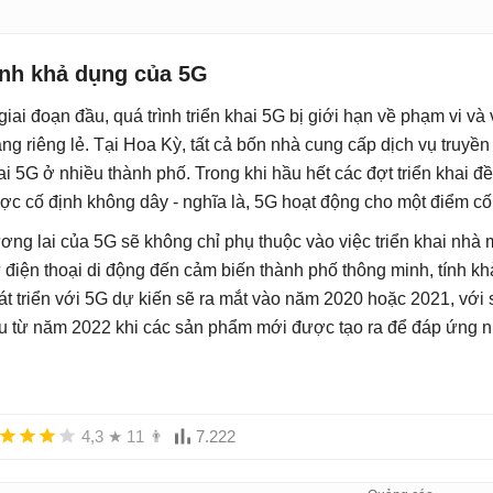
ính khả dụng của 5G
giai đoạn đầu, quá trình triển khai 5G bị giới hạn về phạm vi và
ng riêng lẻ. Tại Hoa Kỳ, tất cả bốn nhà cung cấp dịch vụ truyề
ai 5G ở nhiều thành phố. Trong khi hầu hết các đợt triển khai đều
ợc cố định không dây - nghĩa là, 5G hoạt động cho một điểm cố đ
ơng lai của 5G sẽ không chỉ phụ thuộc vào việc triển khai nhà m
 điện thoại di động đến cảm biến thành phố thông minh, tính kh
át triển với 5G dự kiến sẽ ra mắt vào năm 2020 hoặc 2021, với 
u từ năm 2022 khi các sản phẩm mới được tạo ra để đáp ứng n
4,3
★
11
👨
7.222