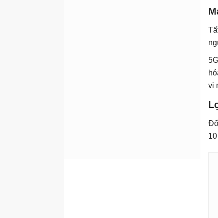
M
Tấ
ng
5G
hó
vi
Lợ
Đố
10