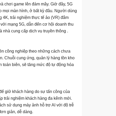
 và chơi game lên đám mây. Giờ đây, 5G
o mọi màn hình, ở bất kỳ đâu. Người dùng
g 4K, trải nghiệm thực tế ảo (VR) đắm
ối với mạng 5G, dẫn đến cơ hội doanh thu
 nhà cung cấp dịch vụ truyền thông .
 nền công nghiệp theo những cách chưa
ên. Chuỗi cung ứng, quản lý hàng tồn kho
n toán biên, sẽ tăng mức độ tự động hóa
 để giữ khách hàng do sự tấn công của
cấp trải nghiệm khách hàng đa kênh mới.
ách sử dụng máy ảnh hỗ trợ AI với độ trễ
 đơn giản, dễ dàng.