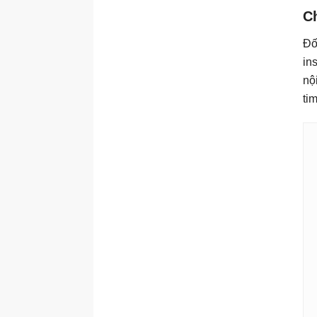
C
Đố
in
nộ
ti