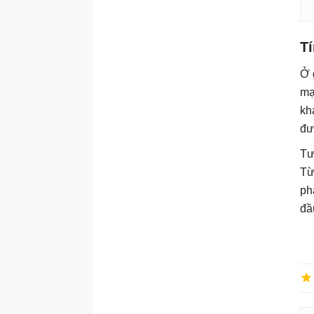
T
Ở 
mạ
kh
đư
Tư
Từ
ph
đầ