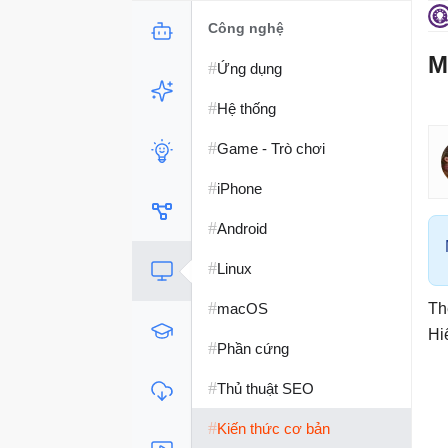
Công nghệ
M
#
Ứng dụng
#
Hệ thống
#
Game - Trò chơi
#
iPhone
#
Android
#
Linux
#
macOS
Th
Hi
#
Phần cứng
#
Thủ thuật SEO
#
Kiến thức cơ bản