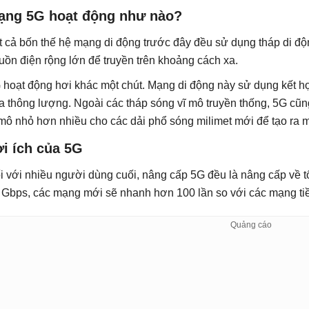
ạng 5G hoạt động như nào?
t cả bốn thế hệ mạng di động trước đây đều sử dụng tháp di độ
uồn điện rộng lớn để truyền trên khoảng cách xa.
 hoạt động hơi khác một chút. Mạng di động này sử dụng kết hợp
a thông lượng. Ngoài các tháp sóng vĩ mô truyền thống, 5G cũ
 mô nhỏ hơn nhiều cho các dải phổ sóng milimet mới để tạo ra 
i ích của 5G
i với nhiều người dùng cuối, nâng cấp 5G đều là nâng cấp về t
 Gbps, các mạng mới sẽ nhanh hơn 100 lần so với các mạng ti