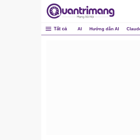
Tất cả
AI
Hướng dẫn AI
Claud