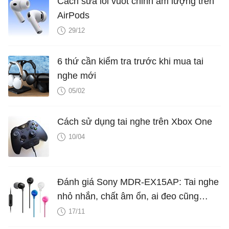
Cách sửa lỗi vuốt chỉnh âm lượng trên
AirPods
29/12
6 thứ cần kiểm tra trước khi mua tai
nghe mới
05/02
Cách sử dụng tai nghe trên Xbox One
10/04
Đánh giá Sony MDR-EX15AP: Tai nghe
nhỏ nhắn, chất âm ổn, ai đeo cũng
được
17/11