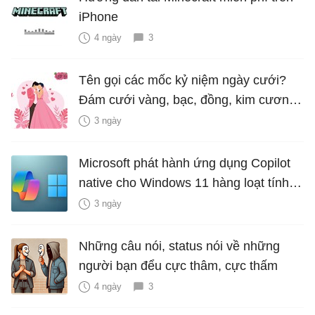
iPhone
4 ngày
3
Tên gọi các mốc kỷ niệm ngày cưới?
Đám cưới vàng, bạc, đồng, kim cương
là bao nhiêu năm?
3 ngày
Microsoft phát hành ứng dụng Copilot
native cho Windows 11 hàng loạt tính
năng mới Hữu Ích
3 ngày
Những câu nói, status nói về những
người bạn đểu cực thâm, cực thấm
4 ngày
3