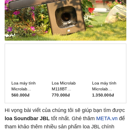
Loa máy tính
Loa Microlab
Loa máy tính
Microlab
M118BT
Microlab
M105/2.1
Bluetooth 2.1
M900/4.1
560.000đ
770.000đ
1.350.000đ
(TMN3/4.1)
Hi vọng bài viết của chúng tôi sẽ giúp bạn tìm được
loa Soundbar JBL
tốt nhất. Ghé thăm
META.vn
để
tham khảo thêm nhiều sản phẩm loa JBL chính