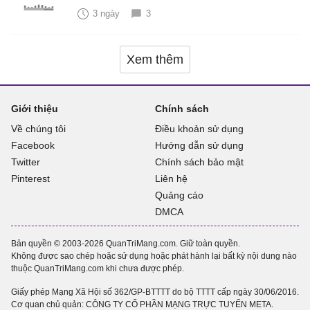
3 ngày
3
Xem thêm
Giới thiệu
Chính sách
Về chúng tôi
Điều khoản sử dụng
Facebook
Hướng dẫn sử dụng
Twitter
Chính sách bảo mật
Pinterest
Liên hệ
Quảng cáo
DMCA
Bản quyền © 2003-2026 QuanTriMang.com. Giữ toàn quyền.
Không được sao chép hoặc sử dụng hoặc phát hành lại bất kỳ nội dung nào
thuộc QuanTriMang.com khi chưa được phép.
Giấy phép Mạng Xã Hội số 362/GP-BTTTT do bộ TTTT cấp ngày 30/06/2016.
Cơ quan chủ quản: CÔNG TY CỔ PHẦN MẠNG TRỰC TUYẾN META.