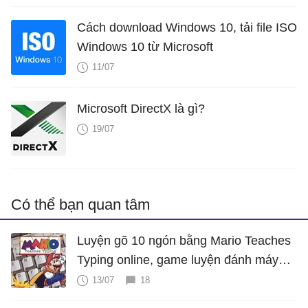
Cách download Windows 10, tải file ISO
Windows 10 từ Microsoft
11/07
Microsoft DirectX là gì?
19/07
Có thể bạn quan tâm
Luyện gõ 10 ngón bằng Mario Teaches
Typing online, game luyện đánh máy
cực hấp dẫn
13/07
18