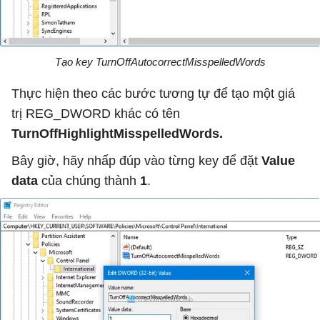
Tạo key TurnOffAutocorrectMisspelledWords
Thực hiện theo các bước tương tự để tạo một giá
trị REG_DWORD khác có tên
TurnOffHighlightMisspelledWords.
Bây giờ, hãy nhấp đúp vào từng key để đặt
Value
data
của chúng thành
1
.