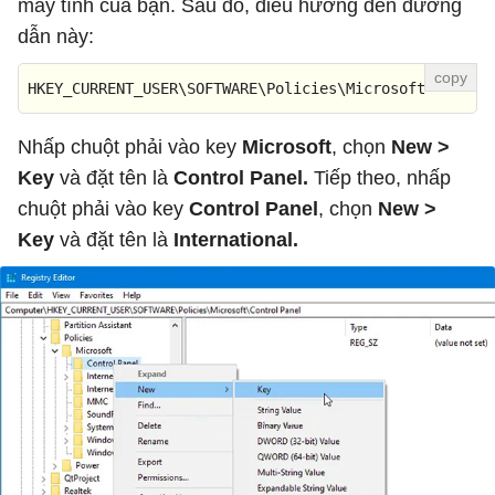
máy tính của bạn. Sau đó, điều hướng đến đường
dẫn này:
HKEY_CURRENT_USER\SOFTWARE\Policies\Microsoft
Nhấp chuột phải vào key
Microsoft
, chọn
New >
Key
và đặt tên là
Control Panel.
Tiếp theo, nhấp
chuột phải vào key
Control Panel
, chọn
New >
Key
và đặt tên là
International.