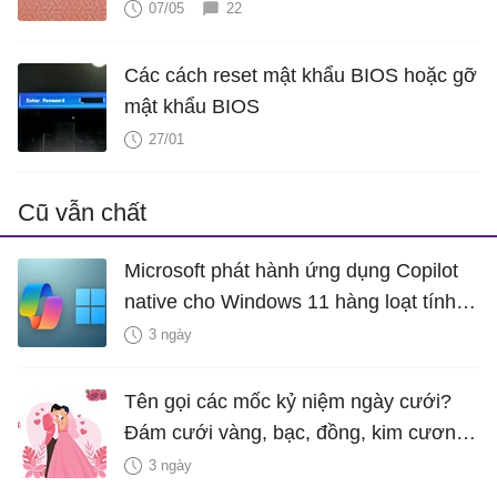
07/05
22
Các cách reset mật khẩu BIOS hoặc gỡ
mật khẩu BIOS
27/01
Cũ vẫn chất
Microsoft phát hành ứng dụng Copilot
native cho Windows 11 hàng loạt tính
năng mới Hữu Ích
3 ngày
Tên gọi các mốc kỷ niệm ngày cưới?
Đám cưới vàng, bạc, đồng, kim cương
là bao nhiêu năm?
3 ngày