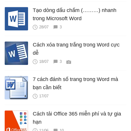
Tạo dòng dấu chấm (………) nhanh
trong Microsoft Word
28/07
3
Cách xóa trang trắng trong Word cực
dễ
18/07
3
7 cách đánh số trang trong Word mà
bạn cần biết
17/07
Cách tải Office 365 miễn phí và tự gia
hạn
11/06
10