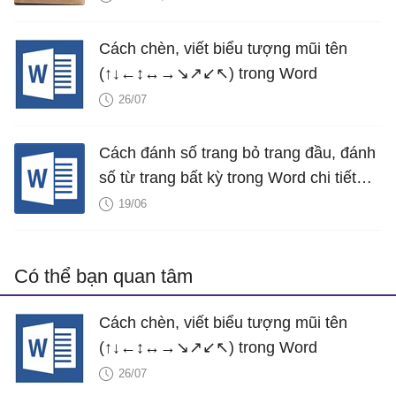
Cách chèn, viết biểu tượng mũi tên
(↑↓←↕↔→↘↗↙↖) trong Word
26/07
Cách đánh số trang bỏ trang đầu, đánh
số từ trang bất kỳ trong Word chi tiết
nhất
19/06
Có thể bạn quan tâm
Cách chèn, viết biểu tượng mũi tên
(↑↓←↕↔→↘↗↙↖) trong Word
26/07