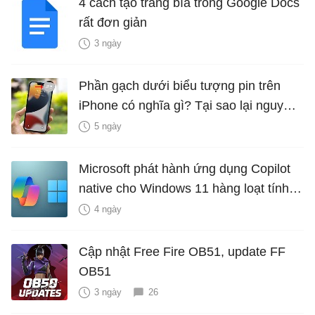
4 cách tạo trang bìa trong Google Docs
rất đơn giản
3 ngày
Phần gạch dưới biểu tượng pin trên
iPhone có nghĩa gì? Tại sao lại nguy
hiểm?
5 ngày
Microsoft phát hành ứng dụng Copilot
native cho Windows 11 hàng loạt tính
năng mới Hữu Ích
4 ngày
Cập nhật Free Fire OB51, update FF
OB51
3 ngày
26