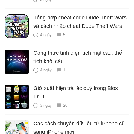
Tổng hợp cheat code Dude Theft Wars
và cách nhập cheat Dude Theft Wars
4 ngày
5
Công thức tính diện tích mặt cầu, thể
tích khối cầu
4 ngày
1
Giờ xuất hiện trái ác quỷ trong Blox
Fruit
3 ngày
20
Các cách chuyển dữ liệu từ iPhone cũ
sang iPhone mới