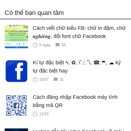
Có thể bạn quan tâm
Cách viết chữ kiểu FB: chữ in đậm, chữ
𝒏𝒈𝒉𝒊𝒆̂𝒏𝒈, đổi font chữ Facebook
5 ngày
65
Kí tự đặc biệt ϟ, ✿, \˚ㄥ˚\, ☎,☂, ☁ ký
tự đặc biệt hay
15/07
31
Cách đăng nhập Facebook máy tính
bằng mã QR
11/03