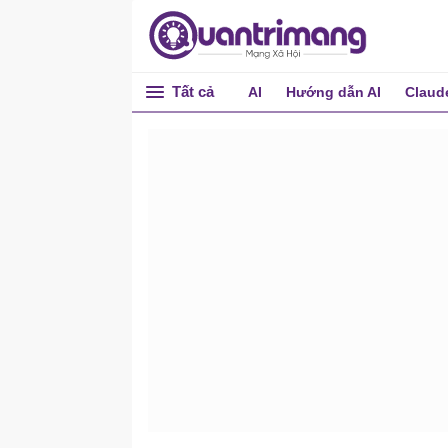
Tất cả
AI
Hướng dẫn AI
Claud