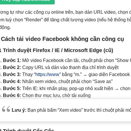
ơng tự như các công cụ online trên, bạn dán URL video, chọn
êm tuỳ chọn “Render” để tăng chất lượng video (nếu hệ thống hỗ tr
 động.
. Cách tải video Facebook không cần công cụ
1 Trình duyệt Firefox / IE / Microsoft Edge (cũ)
Bước 1:
Mở video Facebook cần tải, chuột phải chọn “Show
Bước 2:
Copy URL và dán vào thanh địa chỉ trình duyệt
Bước 3:
Thay “
https://www”
bằng “m.” → giao diện Facebook
Bước 4:
Nhấn xem video, chuột phải chọn “Save as”
Bước 5:
Trên IE: khi nhấn play, pop-up nhỏ xuất hiện → chọn
Bước 6:
Chọn thư mục lưu, chờ tải xuống
Lưu ý:
Bạn phải bấm “Xem video” trước thì chuột phải mớ