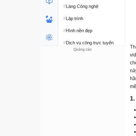
#
Làng Công nghệ
#
Lập trình
#
Hình nền đẹp
#
Dịch vụ công trực tuyến
Th
#
Dịch vụ nhà mạng
vi
ch
#
Ví điện tử - Ngân hàng
nà
#
hầ
Chụp ảnh - Quay phim
mề
#
Raspberry Pi
1.
#
Đồng hồ thông minh
#
Nền tảng Web