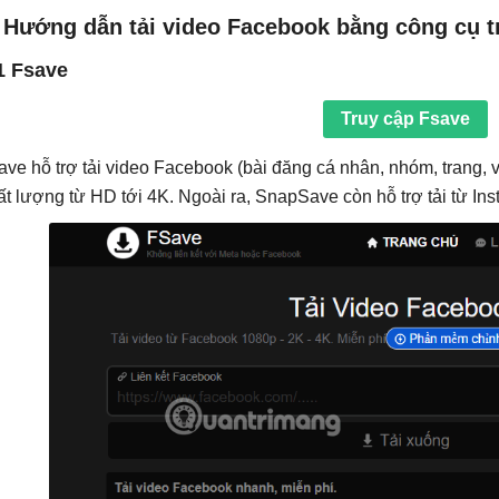
. Hướng dẫn tải video Facebook bằng công cụ t
1 Fsave
Truy cập Fsave
ave hỗ trợ tải video Facebook (bài đăng cá nhân, nhóm, trang, 
ất lượng từ HD tới 4K. Ngoài ra, SnapSave còn hỗ trợ tải từ Ins