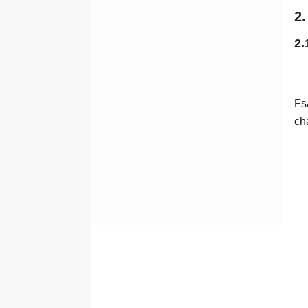
2
2.
Fs
ch