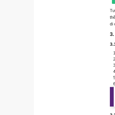
Tư
th
di
3
3.