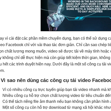
ay vì cài đặt các phần mềm chuyên dụng, bạn có thể sử dụng các
deo Facebook chỉ với vài thao tác đơn giản. Chỉ cần sao chép li
ọn chất lượng mong muốn, video sẽ được tải về máy tính hoặc
y không chỉ dễ thực hiện mà còn giúp tiết kiệm thời gian, khôn
u hết các trình duyệt hiện nay. Dưới đây là một số công cụ tải
m.
 Vì sao nên dùng các công cụ tải video Facebo
Vì có nhiều công cụ trực tuyến giúp bạn tải video nhanh mà 
Nhiều công cụ hỗ trợ chọn chất lượng video từ tiêu chuẩn đế
Có thể tách riêng file âm thanh nếu bạn không cần phần hình 
Một số công cụ còn hỗ trợ download từ mạng xã hội khác như 