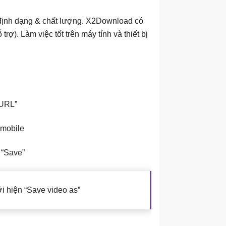
 định dạng & chất lượng. X2Download có
ợ). Làm việc tốt trên máy tính và thiết bị
 URL”
 mobile
 “Save”
i hiện “Save video as”