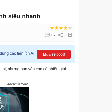
ính siêu nhanh
15
ụng các tiện ích AI
Mua 79.000đ
t bị, nhưng bạn vẫn còn có nhiều giải
Advertisement