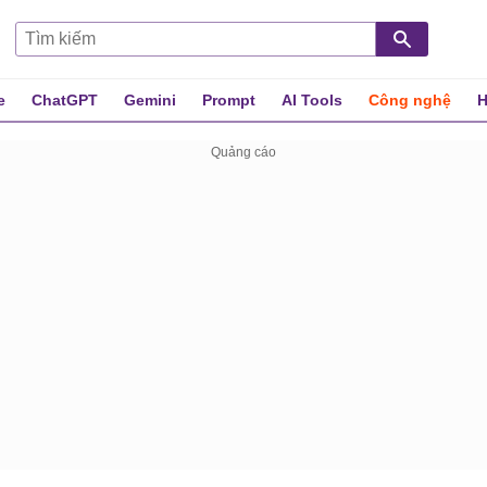
e
ChatGPT
Gemini
Prompt
AI Tools
Công nghệ
H