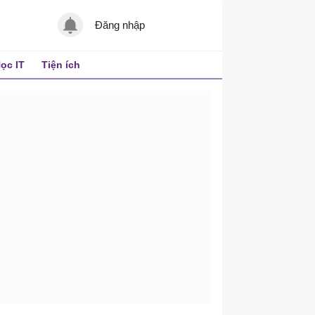
Đăng nhập
ọc IT
Tiện ích