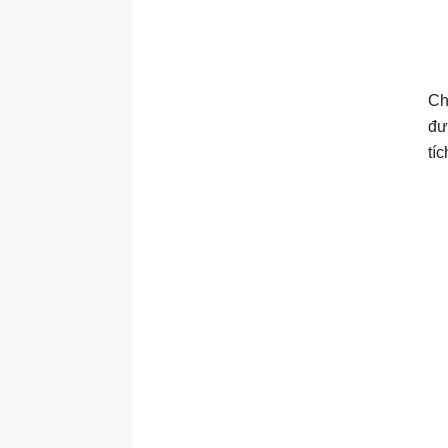
Ch
đư
tí