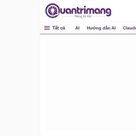
Tất cả
AI
Hướng dẫn AI
Claud