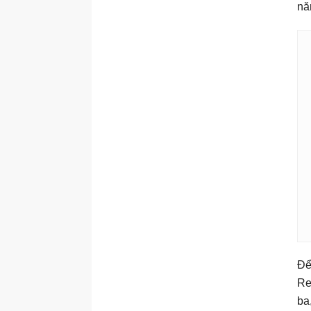
nă
Để
Re
ba