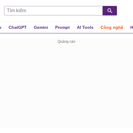
e
ChatGPT
Gemini
Prompt
AI Tools
Công nghệ
H