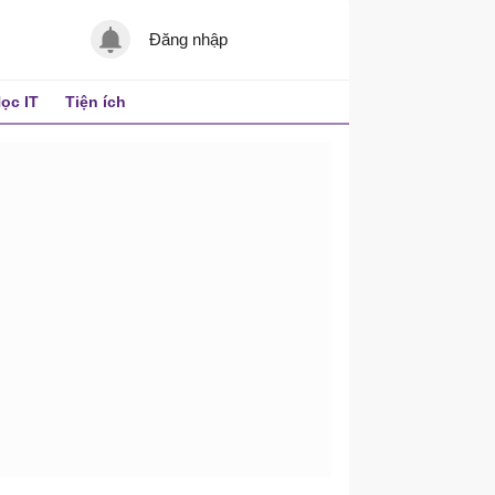
Đăng nhập
ọc IT
Tiện ích