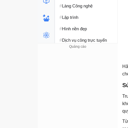
#
Làng Công nghệ
#
Lập trình
#
Hình nền đẹp
#
Dịch vụ công trực tuyến
#
Dịch vụ nhà mạng
#
Ví điện tử - Ngân hàng
Hã
#
ch
Chụp ảnh - Quay phim
S
#
Raspberry Pi
Tr
#
Đồng hồ thông minh
kh
#
Nền tảng Web
qu
Từ