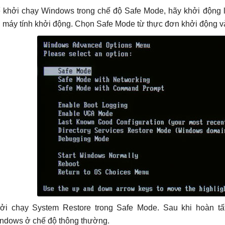
 khởi chạy Windows trong chế độ Safe Mode, hãy khởi động l
i máy tính khởi động. Chọn Safe Mode từ thực đơn khởi động 
ởi chạy System Restore trong Safe Mode. Sau khi hoàn tấ
ndows ở chế độ thông thường.