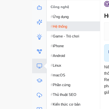
Công nghệ
H
#
Ứng dụng
#
Hệ thống
#
Game - Trò chơi
#
iPhone
#
Android
#
Linux
Nế
th
#
macOS
Re
#
Phần cứng
ph
gi
#
Thủ thuật SEO
#
Kiến thức cơ bản