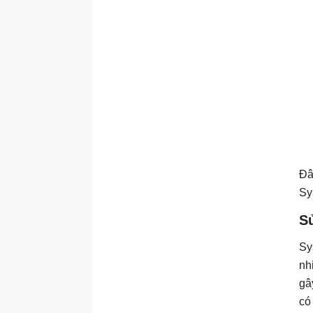
Đâ
Sy
S
Sy
nh
gâ
có