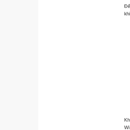
Để
kh
Kh
Wi