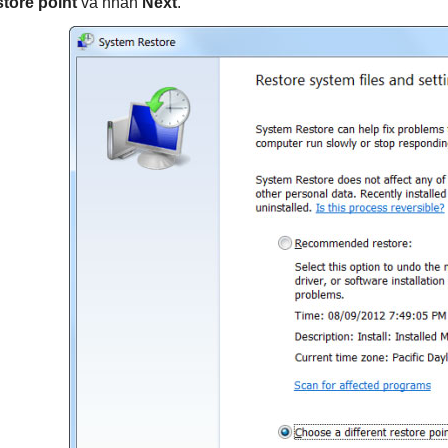
store point
và nhấn
Next
.