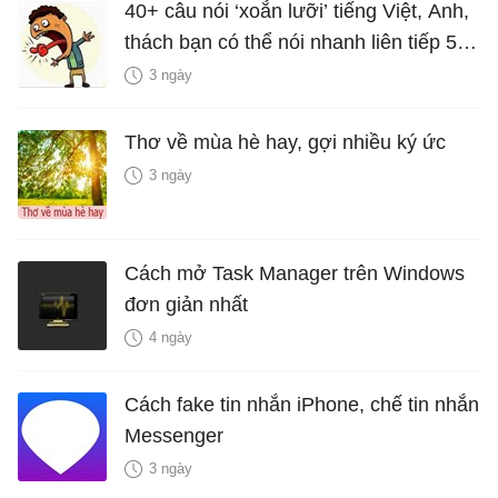
40+ câu nói ‘xoắn lưỡi’ tiếng Việt, Anh,
thách bạn có thể nói nhanh liên tiếp 5
lần mà vẫn trôi chảy
3 ngày
Thơ về mùa hè hay, gợi nhiều ký ức
3 ngày
Cách mở Task Manager trên Windows
đơn giản nhất
4 ngày
Cách fake tin nhắn iPhone, chế tin nhắn
Messenger
3 ngày