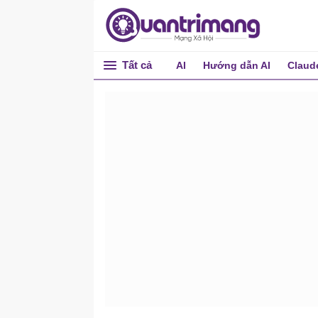
Tất cả
AI
Hướng dẫn AI
Claud