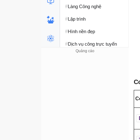
#
Làng Công nghệ
#
Lập trình
#
Hình nền đẹp
#
Dịch vụ công trực tuyến
#
Dịch vụ nhà mạng
#
Ví điện tử - Ngân hàng
#
C
Chụp ảnh - Quay phim
#
Raspberry Pi
C
#
Đồng hồ thông minh
#
Nền tảng Web