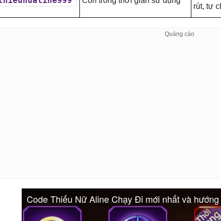
thieunualine999
Còn trong thời gian sử dụng
rút, tự 