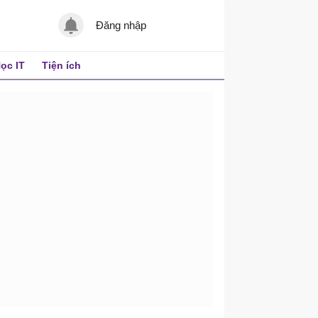
Đăng nhập
ọc IT
Tiện ích