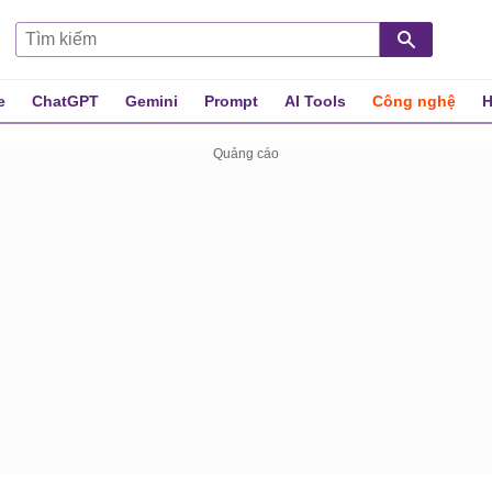
e
ChatGPT
Gemini
Prompt
AI Tools
Công nghệ
H