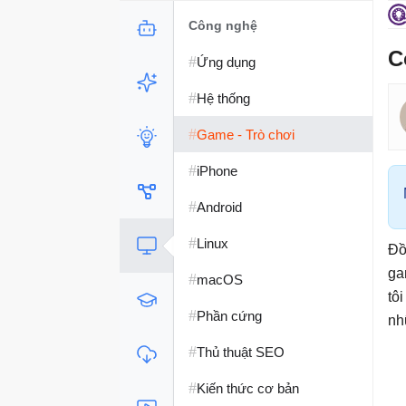
Công nghệ
C
#
Ứng dụng
#
Hệ thống
#
Game - Trò chơi
#
iPhone
#
Android
#
Linux
Đồ
ga
#
macOS
tô
#
Phần cứng
nh
#
Thủ thuật SEO
#
Kiến thức cơ bản