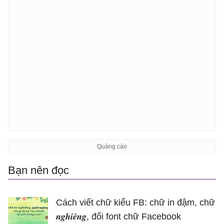
Bạn nên đọc
Cách viết chữ kiểu FB: chữ in đậm, chữ
𝒏𝒈𝒉𝒊𝒆̂𝒏𝒈, đổi font chữ Facebook