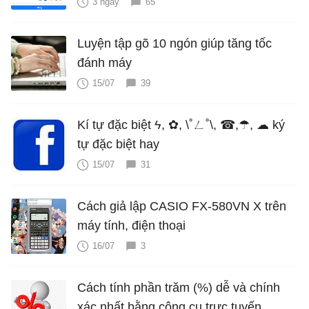
3 ngày
65
Luyện tập gõ 10 ngón giúp tăng tốc
đánh máy
15/07
39
Kí tự đặc biệt ϟ, ✿, \˚ㄥ˚\, ☎,☂, ☁ ký
tự đặc biệt hay
15/07
31
Cách giả lập CASIO FX-580VN X trên
máy tính, điện thoại
16/07
3
Cách tính phần trăm (%) dễ và chính
xác nhất bằng công cụ trực tuyến