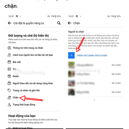
chặn
.