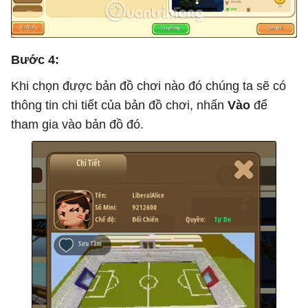
Bước 4:
Khi chọn được bản đồ chơi nào đó chúng ta sẽ có
thông tin chi tiết của bản đồ chơi, nhấn
Vào
để
tham gia vào bản đồ đó.