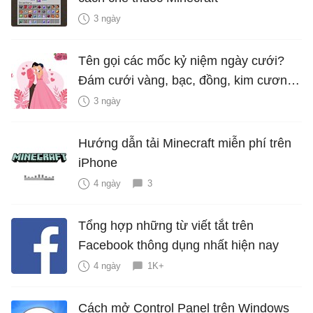
3 ngày
Tên gọi các mốc kỷ niệm ngày cưới?
Đám cưới vàng, bạc, đồng, kim cương
là bao nhiêu năm?
3 ngày
Hướng dẫn tải Minecraft miễn phí trên
iPhone
4 ngày
3
Tổng hợp những từ viết tắt trên
Facebook thông dụng nhất hiện nay
4 ngày
1K+
Cách mở Control Panel trên Windows