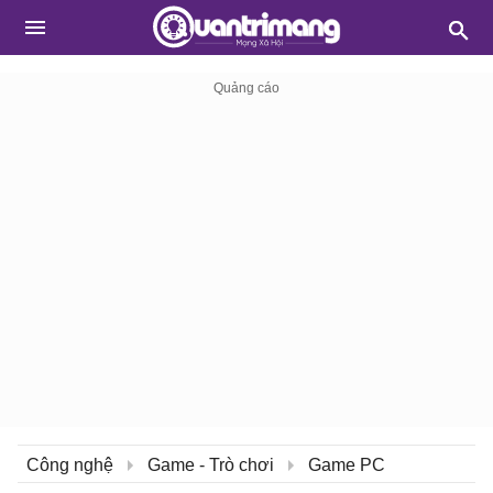
Công nghệ
Game - Trò chơi
Game PC