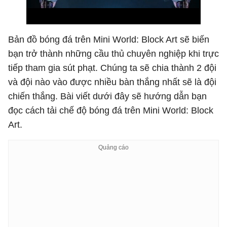
Bản đồ bóng đá trên Mini World: Block Art sẽ biến
bạn trở thành những cầu thủ chuyên nghiệp khi trực
tiếp tham gia sút phạt. Chúng ta sẽ chia thành 2 đội
và đội nào vào được nhiều bàn thắng nhất sẽ là đội
chiến thắng. Bài viết dưới đây sẽ hướng dẫn bạn
đọc cách tải chế độ bóng đá trên Mini World: Block
Art.