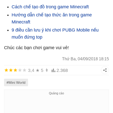
Cách chế tạo đồ trong game Minecraft
Hướng dẫn chế tạo thức ăn trong game
Minecraft
9 điều cần lưu ý khi chơi PUBG Mobile nếu
muốn đứng top
Chúc các bạn chơi game vui vẻ!
Thứ Ba, 04/09/2018 18:15
3,4
★
5
👨
2.368
#Mini World