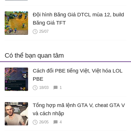
Đội hình Băng Giá DTCL mùa 12, build
Băng Giá TFT
25/07
Có thể bạn quan tâm
Cách đổi PBE tiếng Việt, Việt hóa LOL
PBE
18/03
1
Tổng hợp mã lệnh GTA V, cheat GTA V
và cách nhập
26/05
4