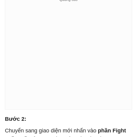
Bước 2:
Chuyển sang giao diện mới nhấn vào
phần Fight