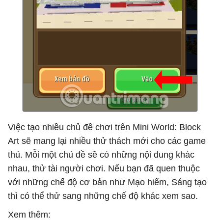
Việc tạo nhiều chủ đề chơi trên Mini World: Block
Art sẽ mang lại nhiều thử thách mới cho các game
thủ. Mỗi một chủ đề sẽ có những nội dung khác
nhau, thử tài người chơi. Nếu bạn đã quen thuộc
với những chế độ cơ bản như Mạo hiểm, Sáng tạo
thì có thể thử sang những chế độ khác xem sao.
Xem thêm: