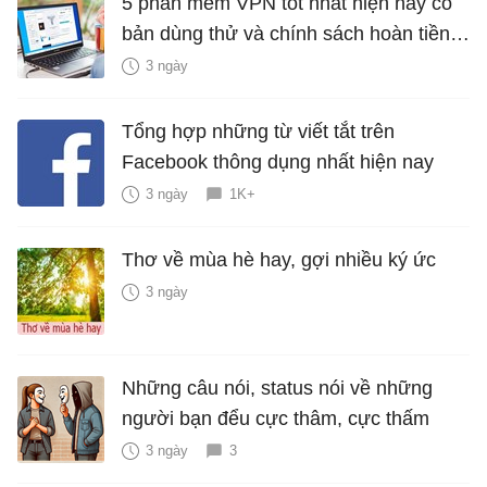
5 phần mềm VPN tốt nhất hiện nay có
bản dùng thử và chính sách hoàn tiền
miễn phí
3 ngày
Tổng hợp những từ viết tắt trên
Facebook thông dụng nhất hiện nay
3 ngày
1K+
Thơ về mùa hè hay, gợi nhiều ký ức
3 ngày
Những câu nói, status nói về những
người bạn đểu cực thâm, cực thấm
3 ngày
3