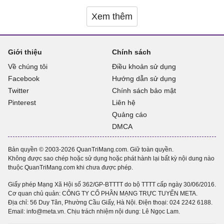
Xem thêm
Giới thiệu
Chính sách
Về chúng tôi
Điều khoản sử dụng
Facebook
Hướng dẫn sử dụng
Twitter
Chính sách bảo mật
Pinterest
Liên hệ
Quảng cáo
DMCA
Bản quyền © 2003-2026 QuanTriMang.com. Giữ toàn quyền.
Không được sao chép hoặc sử dụng hoặc phát hành lại bất kỳ nội dung nào
thuộc QuanTriMang.com khi chưa được phép.
Giấy phép Mạng Xã Hội số 362/GP-BTTTT do bộ TTTT cấp ngày 30/06/2016.
Cơ quan chủ quản: CÔNG TY CỔ PHẦN MẠNG TRỰC TUYẾN META.
Địa chỉ: 56 Duy Tân, Phường Cầu Giấy, Hà Nội. Điện thoại:
024 2242 6188
.
Email: info@meta.vn. Chịu trách nhiệm nội dung: Lê Ngọc Lam.