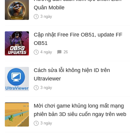
Quân Mobile
3 ngày
Cập nhật Free Fire OB51, update FF
OB51
4 ngày
26
Cách sửa lỗi không hiện ID trên
Ultraviewer
3 ngày
Mời chơi game khủng long mất mạng
phiên bản 3D siêu cuốn ngay trên web
3 ngày