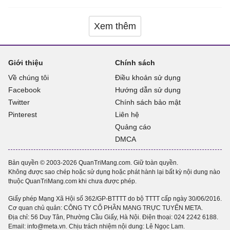
Xem thêm
Giới thiệu
Chính sách
Về chúng tôi
Điều khoản sử dụng
Facebook
Hướng dẫn sử dụng
Twitter
Chính sách bảo mật
Pinterest
Liên hệ
Quảng cáo
DMCA
Bản quyền © 2003-2026 QuanTriMang.com. Giữ toàn quyền.
Không được sao chép hoặc sử dụng hoặc phát hành lại bất kỳ nội dung nào
thuộc QuanTriMang.com khi chưa được phép.
Giấy phép Mạng Xã Hội số 362/GP-BTTTT do bộ TTTT cấp ngày 30/06/2016.
Cơ quan chủ quản: CÔNG TY CỔ PHẦN MẠNG TRỰC TUYẾN META.
Địa chỉ: 56 Duy Tân, Phường Cầu Giấy, Hà Nội. Điện thoại:
024 2242 6188
.
Email: info@meta.vn. Chịu trách nhiệm nội dung: Lê Ngọc Lam.