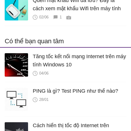
Quên mật khẩu Wifi đã lưu? Đây là
cách xem mật khẩu Wifi trên máy tính
02/06
1
Có thể bạn quan tâm
Tăng tốc kết nối mạng Internet trên máy
tính Windows 10
04/06
PING là gì? Test PING như thế nào?
28/01
Cách hiển thị tốc độ Internet trên