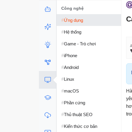
Công nghệ
C
#
Ứng dụng
#
Hệ thống
#
Game - Trò chơi
#
iPhone
#
Android
#
Linux
#
macOS
Hà
yê
#
Phần cứng
hơ
#
tr
Thủ thuật SEO
#
Kiến thức cơ bản