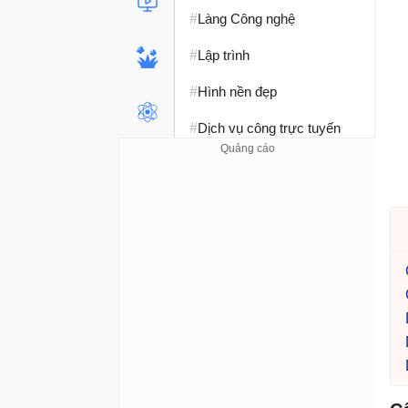
#
Làng Công nghệ
#
Lập trình
#
Hình nền đẹp
#
Dịch vụ công trực tuyến
#
Dịch vụ nhà mạng
#
Ví điện tử - Ngân hàng
#
Chụp ảnh - Quay phim
#
Raspberry Pi
#
Đồng hồ thông minh
#
Nền tảng Web