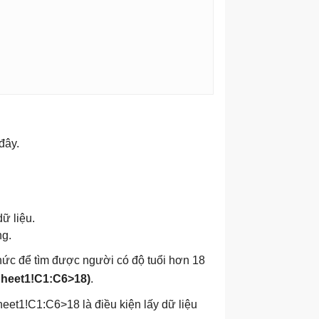
đây.
ữ liệu.
ng.
thức để tìm được người có độ tuổi hơn 18
,Sheet1!C1:C6>18)
.
eet1!C1:C6>18 là điều kiện lấy dữ liệu