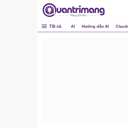
Tất cả
AI
Hướng dẫn AI
Claud