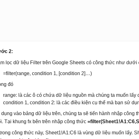
ớc 2:
m lọc dữ liệu Filter trên Google Sheets có công thức như dưới 
=filter(range, condition 1, [condition 2]…)
ong đó
range: là các ô có chứa dữ liệu nguồn mà chúng ta muốn lấy d
condition 1, condition 2: là các điều kiện cụ thể mà bạn sử dụ
 dụng vào bảng dữ liệu trên, chúng ta sẽ tiến hành nhập công 
ổi. Tại khung fx bên trên nhập công thức
=filter(Sheet1!A1:C6
trong công thức này, Sheet1!A1:C6 là vùng dữ liệu muốn lấy. Sh