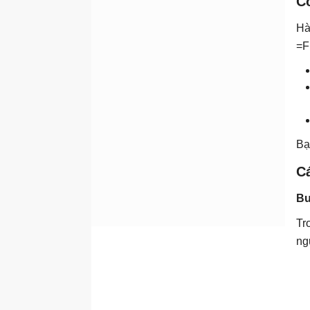
C
Hà
=F
Bạ
C
Bư
Tr
ng