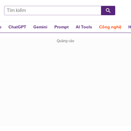
e
ChatGPT
Gemini
Prompt
AI Tools
Công nghệ
H