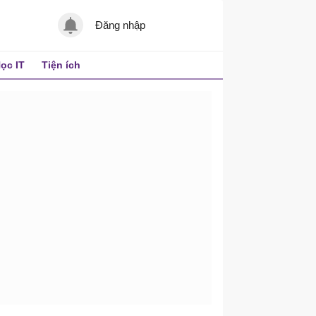
Đăng nhập
ọc IT
Tiện ích