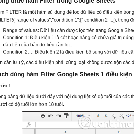
ông thức hàm Filter trong Google Sheets
m FILTER là một hàm sử dụng để lọc dữ liệu có điều kiện tron
ILTER("range of values","condition 1";[" condition 2";..]), trong đ
Range of values: Dữ liệu cần được lọc trên trang Google Shee
Condition 1: Điều kiện 1 là cột hoặc hàng có chứa giá trị đú
đầu tiên của bản dữ liệu cần lọc.
Condition 2…: Điều kiện 2 là điều kiện bổ sung với dữ liệu cầ
n cần lưu ý, các điều kiện phải cùng loại không được trộn các đ
ách dùng hàm Filter Google Sheets 1 điều kiện
ớc 1:
ong bảng dữ liệu dưới đây với nội dung liệt kê độ tuổi của các t
ười có độ tuổi lớn hơn 18 tuổi.