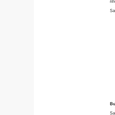
nh
Sa
Bư
Sa