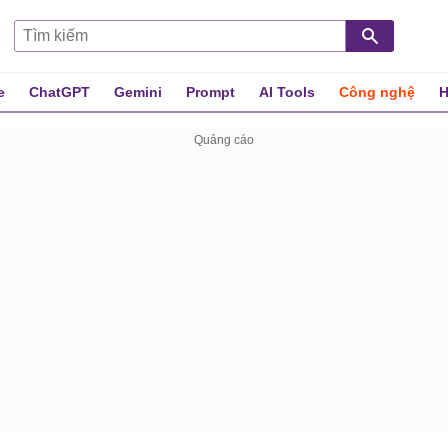
e
ChatGPT
Gemini
Prompt
AI Tools
Công nghệ
H