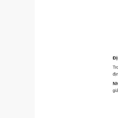
Đị
Tr
đị
Nh
gi