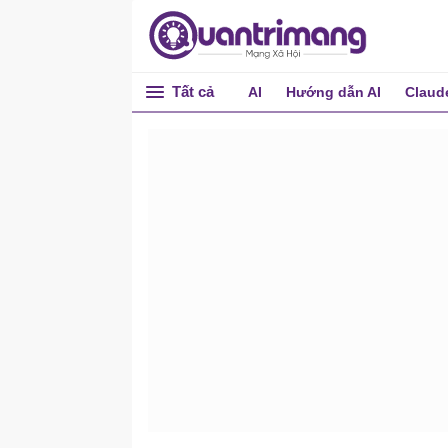
Tất cả
AI
Hướng dẫn AI
Claud