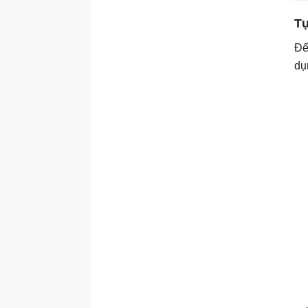
Tự
Để
dụ