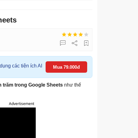
heets
ụng các tiện ích AI
Mua 79.000đ
n trăm trong Google Sheets
như thế
Advertisement