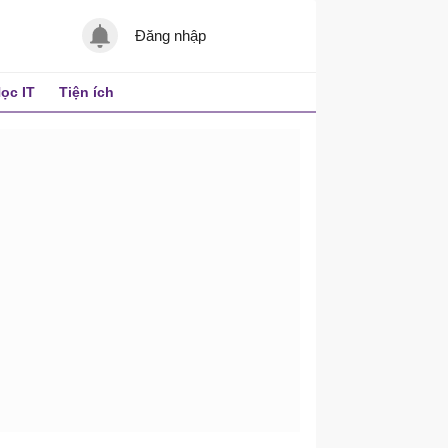
Đăng nhập
ọc IT
Tiện ích