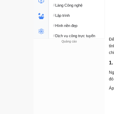
#
Làng Công nghệ
#
Lập trình
#
Hình nền đẹp
#
Dịch vụ công trực tuyến
Đ
#
Dịch vụ nhà mạng
tí
ch
#
Ví điện tử - Ngân hàng
1.
#
Chụp ảnh - Quay phim
Ng
#
Raspberry Pi
đó
#
Đồng hồ thông minh
Áp
#
Nền tảng Web