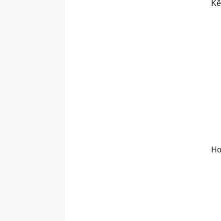
Kế
Ho