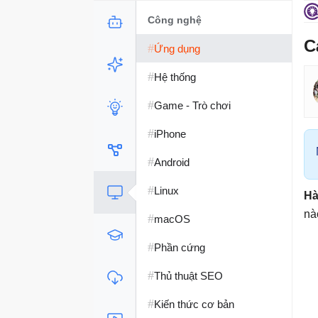
Công nghệ
C
#
Ứng dụng
#
Hệ thống
#
Game - Trò chơi
#
iPhone
#
Android
#
Linux
Hà
nà
#
macOS
#
Phần cứng
#
Thủ thuật SEO
#
Kiến thức cơ bản