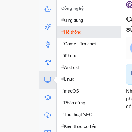
Công nghệ
C
#
Ứng dụng
s
#
Hệ thống
#
Game - Trò chơi
#
iPhone
#
Android
#
Linux
#
macOS
Nh
ph
#
Phần cứng
để
#
Thủ thuật SEO
#
Kiến thức cơ bản