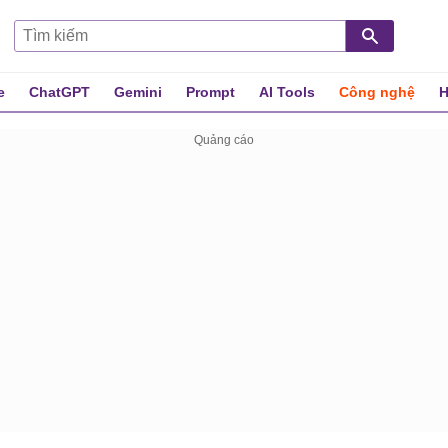
e
ChatGPT
Gemini
Prompt
AI Tools
Công nghệ
H