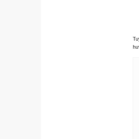
Tu
hư