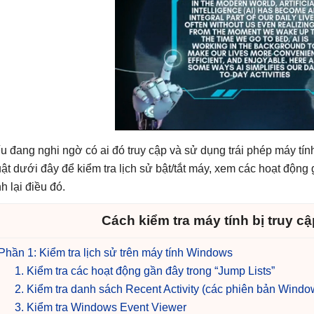
u đang nghi ngờ có ai đó truy cập và sử dụng trái phép máy tín
uật dưới đây để kiểm tra lịch sử bật/tắt máy, xem các hoạt độn
h lại điều đó.
Cách kiểm tra máy tính bị truy c
Phần 1: Kiểm tra lịch sử trên máy tính Windows
1. Kiểm tra các hoạt động gần đây trong “Jump Lists”
2. Kiểm tra danh sách Recent Activity (các phiên bản Wind
3. Kiểm tra Windows Event Viewer