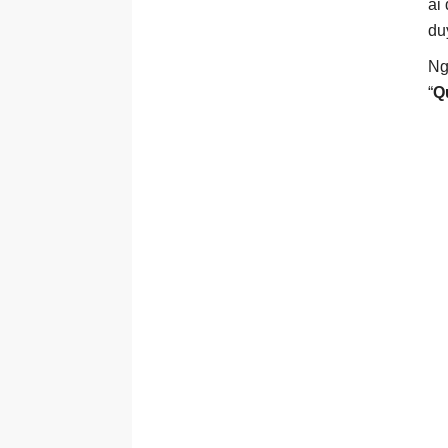
ai
du
Ng
“
Q