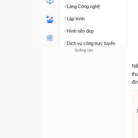
#
Làng Công nghệ
#
Lập trình
#
Hình nền đẹp
#
Dịch vụ công trực tuyến
#
Dịch vụ nhà mạng
Nế
#
Ví điện tử - Ngân hàng
th
#
Chụp ảnh - Quay phim
địn
#
Raspberry Pi
#
Đồng hồ thông minh
#
Nền tảng Web