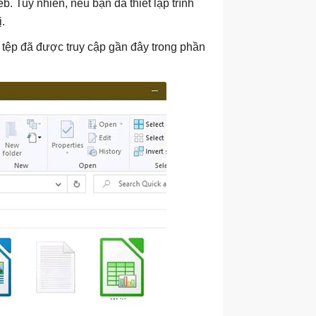
b. Tuy nhiên, nếu bạn đã thiết lập trình
ị.
 tệp đã được truy cập gần đây trong phần