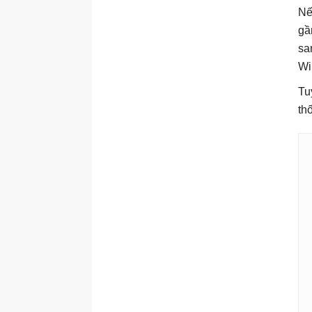
Nế
gầ
sa
Wi
Tu
th