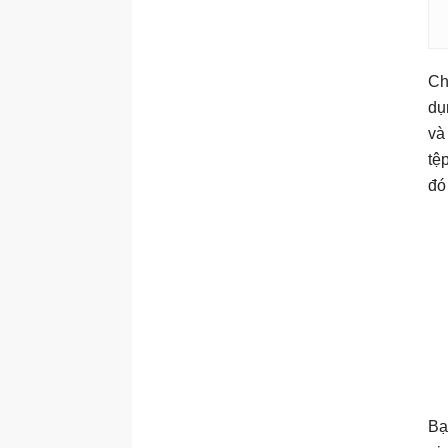
Ch
dụ
và
tệ
đó
Bạ