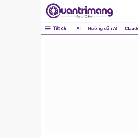
Tất cả
AI
Hướng dẫn AI
Claud