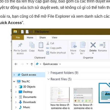
 đó có thể đã lến truy cập gần đây, bao gồm cả các trình duyệt we
yệt tự động xóa lịch sử duyệt web, sẽ không có gì có thể hiển th
oài ra, bạn cũng có thể mở File Explorer và xem danh sách các
uick Access
”.