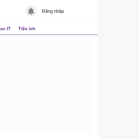
Đăng nhập
ọc IT
Tiện ích