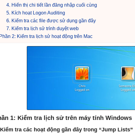
4. Hiển thị chi tiết lần đăng nhập cuối cùng
5. Kích hoạt Logon Auditing
6. Kiểm tra các file được sử dụng gần đây
7. Kiểm tra lịch sử trình duyệt web
Phần 2: Kiểm tra lịch sử hoạt động trên Mac
ần 1: Kiểm tra lịch sử trên máy tính Windows
 Kiểm tra các hoạt động gần đây trong “Jump Lists”