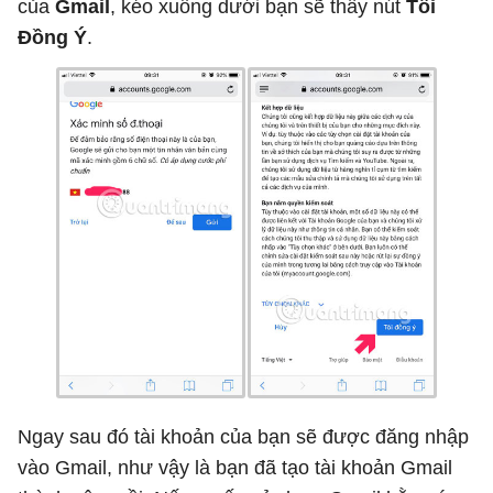
của
Gmail
, kéo xuống dưới bạn sẽ thấy nút
Tôi
Đồng Ý
.
Ngay sau đó tài khoản của bạn sẽ được đăng nhập
vào Gmail, như vậy là bạn đã tạo tài khoản Gmail