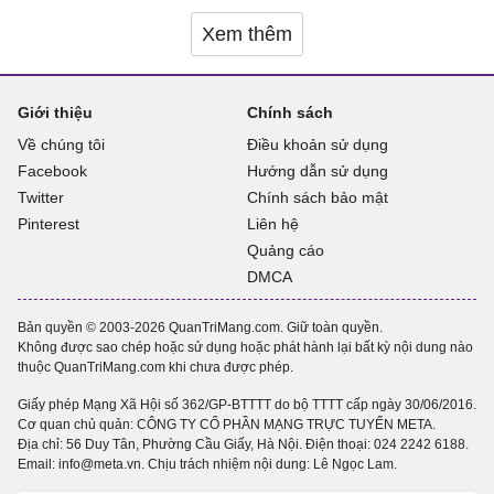
Xem thêm
Giới thiệu
Chính sách
Về chúng tôi
Điều khoản sử dụng
Facebook
Hướng dẫn sử dụng
Twitter
Chính sách bảo mật
Pinterest
Liên hệ
Quảng cáo
DMCA
Bản quyền © 2003-2026 QuanTriMang.com. Giữ toàn quyền.
Không được sao chép hoặc sử dụng hoặc phát hành lại bất kỳ nội dung nào
thuộc QuanTriMang.com khi chưa được phép.
Giấy phép Mạng Xã Hội số 362/GP-BTTTT do bộ TTTT cấp ngày 30/06/2016.
Cơ quan chủ quản: CÔNG TY CỔ PHẦN MẠNG TRỰC TUYẾN META.
Địa chỉ: 56 Duy Tân, Phường Cầu Giấy, Hà Nội. Điện thoại:
024 2242 6188
.
Email: info@meta.vn. Chịu trách nhiệm nội dung: Lê Ngọc Lam.