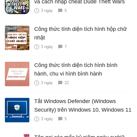
và cách nhập cheat Dude Theft Wars
3 ngày
5
Công thức tính diện tích hình hộp chữ
nhật
3 ngày
7
Công thức tính diện tích hình bình
hành, chu vi hình bình hành
3 ngày
22
Tắt Windows Defender (Windows
Security) trên Windows 10, Windows 11
3 ngày
5