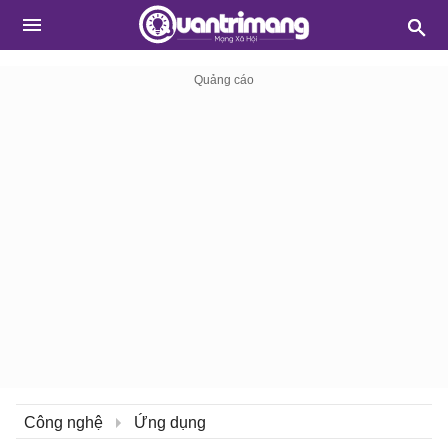
Công nghệ
Ứng dụng