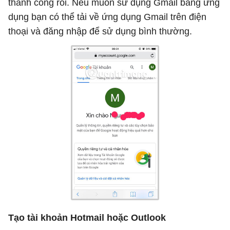
thành công rồi. Nếu muốn sử dụng Gmail bằng ứng
dụng bạn có thể tải về ứng dụng Gmail trên điện
thoại và đăng nhập để sử dụng bình thường.
Tạo tài khoản Hotmail hoặc Outlook