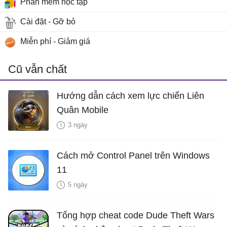
Phần mềm học tập
Cài đặt - Gỡ bỏ
Miễn phí - Giảm giá
Cũ vẫn chất
Hướng dẫn cách xem lực chiến Liên
Quân Mobile
3 ngày
Cách mở Control Panel trên Windows
11
5 ngày
Tổng hợp cheat code Dude Theft Wars