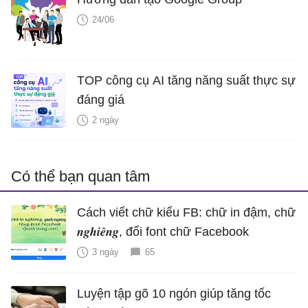
24/06
TOP công cụ AI tăng năng suất thực sự
đáng giá
2 ngày
Có thể bạn quan tâm
Cách viết chữ kiểu FB: chữ in đậm, chữ
𝒏𝒈𝒉𝒊𝒆̂𝒏𝒈, đổi font chữ Facebook
3 ngày
65
Luyện tập gõ 10 ngón giúp tăng tốc