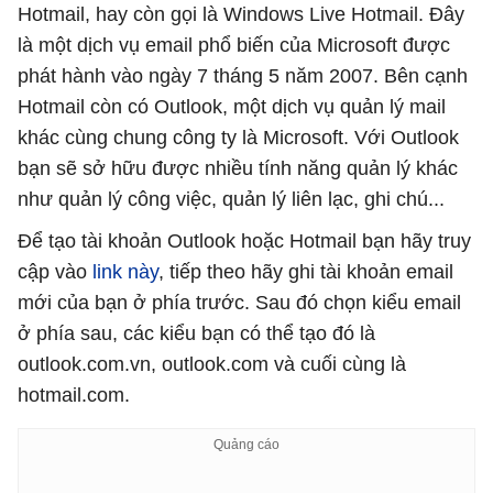
Hotmail, hay còn gọi là Windows Live Hotmail. Đây
là một dịch vụ email phổ biến của Microsoft được
phát hành vào ngày 7 tháng 5 năm 2007. Bên cạnh
Hotmail còn có Outlook, một dịch vụ quản lý mail
khác cùng chung công ty là Microsoft. Với Outlook
bạn sẽ sở hữu được nhiều tính năng quản lý khác
như quản lý công việc, quản lý liên lạc, ghi chú...
Để tạo tài khoản Outlook hoặc Hotmail bạn hãy truy
cập vào
link này
, tiếp theo hãy ghi tài khoản email
mới của bạn ở phía trước. Sau đó chọn kiểu email
ở phía sau, các kiểu bạn có thể tạo đó là
outlook.com.vn, outlook.com và cuối cùng là
hotmail.com.