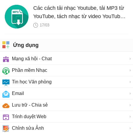
Các cách tải nhạc Youtube, tải MP3 từ
YouTube, tách nhạc từ video YouTube
cực dễ
17/03
Ứng dụng
Mạng xã hội - Chat
Phần mềm Nhạc
Tin học Văn phòng
Email
Lưu trữ - Chia sẻ
Trình duyệt Web
Chỉnh sửa Ảnh