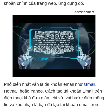
khoản chính của trang web, ứng dụng đó.
Advertisement
Phổ biến nhất vẫn là tài khoản email như
Gmail
,
Hotmail hoặc Yahoo. Cách tạo tài khoản Email trên
điện thoại khá đơn giản, chỉ với vài bước điền thông
tin và xác nhận là bạn đã lập tài khoản email trên