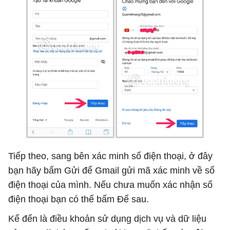
Tiếp theo, sang bên xác minh số điện thoại, ở đây
bạn hãy bấm Gửi để Gmail gửi mã xác minh về số
điện thoại của mình. Nếu chưa muốn xác nhận số
điện thoại bạn có thể bấm Để sau.
Kế đến là điều khoản sử dụng dịch vụ và dữ liệu