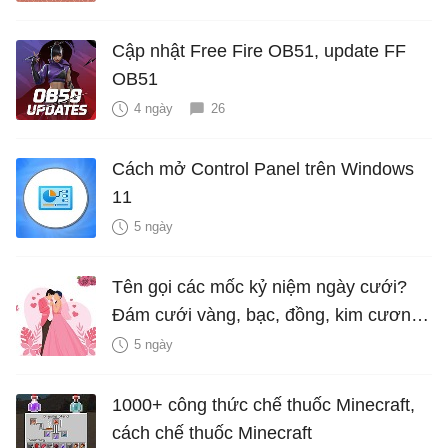
Cập nhật Free Fire OB51, update FF
OB51
4 ngày
26
Cách mở Control Panel trên Windows
11
5 ngày
Tên gọi các mốc kỷ niệm ngày cưới?
Đám cưới vàng, bạc, đồng, kim cương
là bao nhiêu năm?
5 ngày
1000+ công thức chế thuốc Minecraft,
cách chế thuốc Minecraft