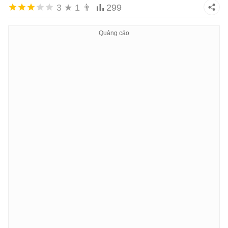
3
★
1
👨
299