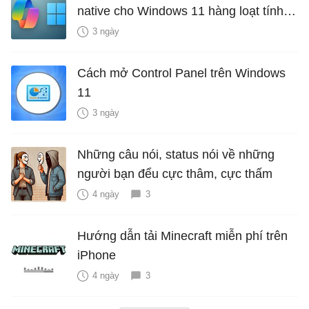
native cho Windows 11 hàng loạt tính
năng mới Hữu Ích
3 ngày
Cách mở Control Panel trên Windows
11
3 ngày
Những câu nói, status nói về những
người bạn đểu cực thâm, cực thấm
4 ngày
3
Hướng dẫn tải Minecraft miễn phí trên
iPhone
4 ngày
3