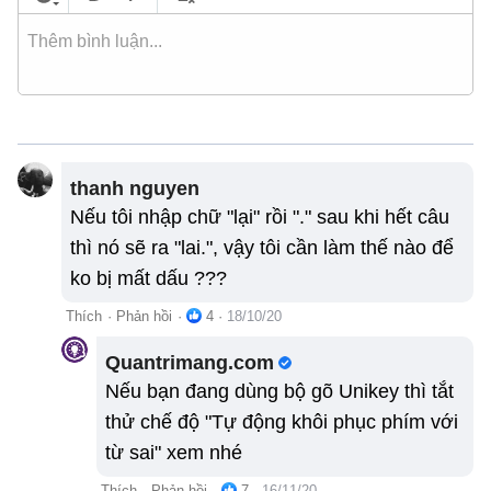
thanh nguyen
Nếu tôi nhập chữ "lại" rồi "." sau khi hết câu
thì nó sẽ ra "lai.", vậy tôi cần làm thế nào để
ko bị mất dấu ???
Thích
·
Phản hồi
·
4
·
18/10/20
Quantrimang.com
Nếu bạn đang dùng bộ gõ Unikey thì tắt
thử chế độ "Tự động khôi phục phím với
từ sai" xem nhé
Thích
·
Phản hồi
·
7
·
16/11/20