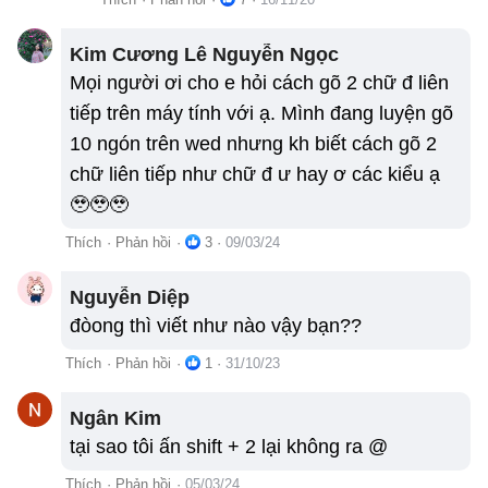
Kim Cương Lê Nguyễn Ngọc
Mọi người ơi cho e hỏi cách gõ 2 chữ đ liên
tiếp trên máy tính với ạ. Mình đang luyện gõ
10 ngón trên wed nhưng kh biết cách gõ 2
chữ liên tiếp như chữ đ ư hay ơ các kiểu ạ
🥹🥹🥹
Thích
·
Phản hồi
·
3
·
09/03/24
Nguyễn Diệp
đòong thì viết như nào vậy bạn??
Thích
·
Phản hồi
·
1
·
31/10/23
Ngân Kim
tại sao tôi ấn shift + 2 lại không ra @
Thích
·
Phản hồi
·
05/03/24