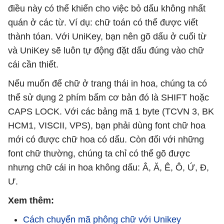
điều này có thể khiến cho việc bỏ dấu không nhất
quán ở các từ. Ví dụ: chữ toán có thể được viết
thành tóan. Với UniKey, bạn nên gõ dấu ở cuối từ
và UniKey sẽ luôn tự động đặt dấu đúng vào chữ
cái cần thiết.
Nếu muốn để chữ ở trang thái in hoa, chúng ta có
thể sử dụng 2 phím bấm cơ bản đó là SHIFT hoặc
CAPS LOCK. Với các bảng mã 1 byte (TCVN 3, BK
HCM1, VISCII, VPS), bạn phải dùng font chữ hoa
mới có được chữ hoa có dấu. Còn đối với những
font chữ thường, chúng ta chỉ có thể gõ được
nhưng chữ cái in hoa không dấu: Â, Ă, Ê, Ô, Ứ, Đ,
Ư.
Xem thêm:
Cách chuyển mã phông chữ với Unikey