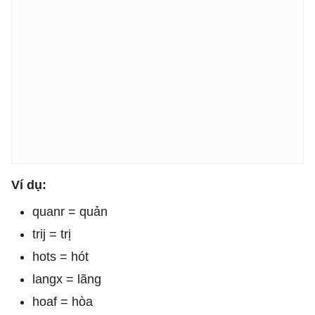
Ví dụ:
quanr = quản
trij = trị
hots = hót
langx = lãng
hoaf = hòa