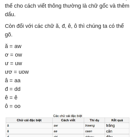
thế cho cách viết thông thường là chữ gốc và thêm
dấu.
Còn đối với các chữ ă, đ, ê, ô thì chúng ta có thể
gõ.
ă = aw
ơ = ow
ư = uw
ươ = uow
â = aa
đ = dd
ê = ê
ô = oo