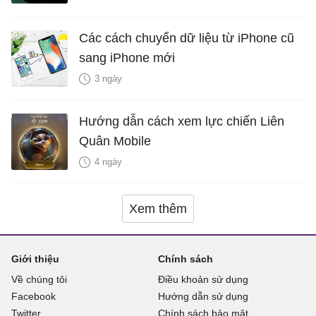
Các cách chuyển dữ liệu từ iPhone cũ
sang iPhone mới
3 ngày
Hướng dẫn cách xem lực chiến Liên
Quân Mobile
4 ngày
Xem thêm
Giới thiệu
Chính sách
Về chúng tôi
Điều khoản sử dụng
Facebook
Hướng dẫn sử dụng
Twitter
Chính sách bảo mật