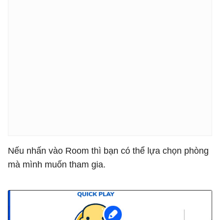
Nếu nhấn vào Room thì bạn có thể lựa chọn phòng
mà mình muốn tham gia.