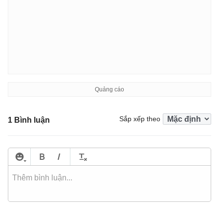
Sắp xếp theo
1 Bình luận