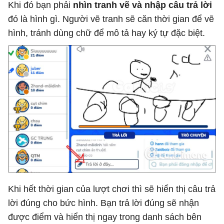
Khi đó bạn phải
nhìn tranh vẽ và nhập câu trả lời
đó là hình gì. Người vẽ tranh sẽ căn thời gian để vẽ
hình, tránh dùng chữ để mô tả hay ký tự đặc biệt.
Khi hết thời gian của lượt chơi thì sẽ hiển thị câu trả
lời đúng cho bức hình. Bạn trả lời đúng sẽ nhận
được điểm và hiển thị ngay trong danh sách bên