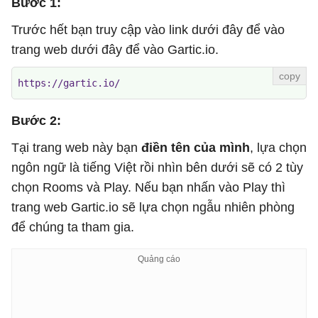
Bước 1:
Trước hết bạn truy cập vào link dưới đây để vào
trang web dưới đây để vào Gartic.io.
https://gartic.io/
Bước 2:
Tại trang web này bạn
điền tên của mình
, lựa chọn
ngôn ngữ là tiếng Việt rồi nhìn bên dưới sẽ có 2 tùy
chọn Rooms và Play. Nếu bạn nhấn vào Play thì
trang web Gartic.io sẽ lựa chọn ngẫu nhiên phòng
để chúng ta tham gia.