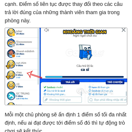
cạnh. Điểm số liên tục được thay đổi theo các câu
trả lời đúng của những thành viên tham gia trong
phòng này.
Mỗi một chủ phòng sẽ ấn định 1 điểm số tối đa nhất
định, nếu ai đạt được tới điểm số đó thì tự động trò
chơi sẽ kết thúc.