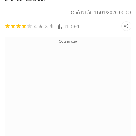
Chủ Nhật, 11/01/2026 00:03
4
★
3
👨
11.591