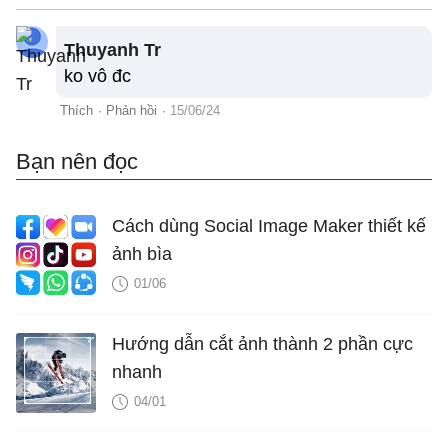
Thuyanh Tr
ko vô đc
Thích
·
Phản hồi
·
15/06/24
Bạn nên đọc
Cách dùng Social Image Maker thiết kế
ảnh bìa
01/06
Hướng dẫn cắt ảnh thành 2 phần cực
nhanh
04/01