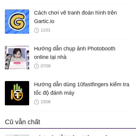
Cách chơi vẽ tranh đoán hình trên
Gartic.io
11/01
Hướng dẫn chụp ảnh Photobooth
online tại nhà
07/09
Hướng dẫn dùng 10fastfingers kiểm tra
tốc độ đánh máy
23/08
Cũ vẫn chất