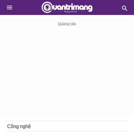
Công nghệ