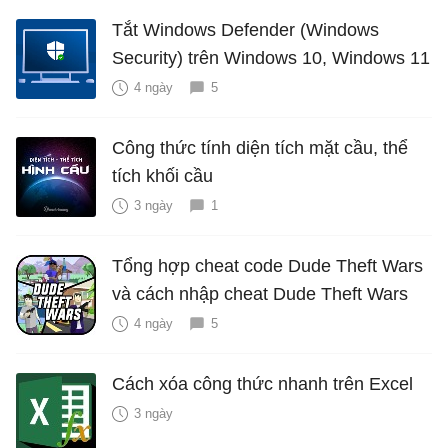
Tắt Windows Defender (Windows
Security) trên Windows 10, Windows 11
4 ngày
5
Công thức tính diện tích mặt cầu, thể
tích khối cầu
3 ngày
1
Tổng hợp cheat code Dude Theft Wars
và cách nhập cheat Dude Theft Wars
4 ngày
5
Cách xóa công thức nhanh trên Excel
3 ngày