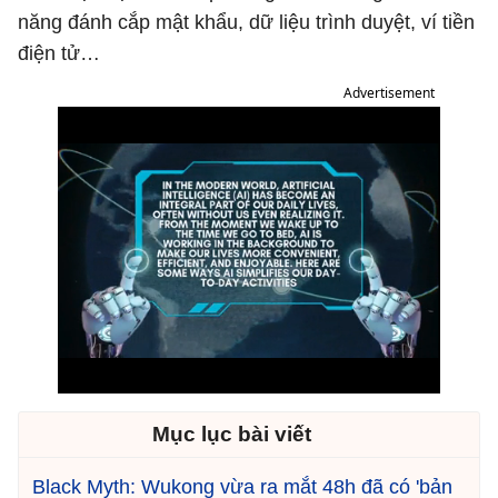
năng đánh cắp mật khẩu, dữ liệu trình duyệt, ví tiền
điện tử…
Advertisement
Mục lục bài viết
Black Myth: Wukong vừa ra mắt 48h đã có 'bản