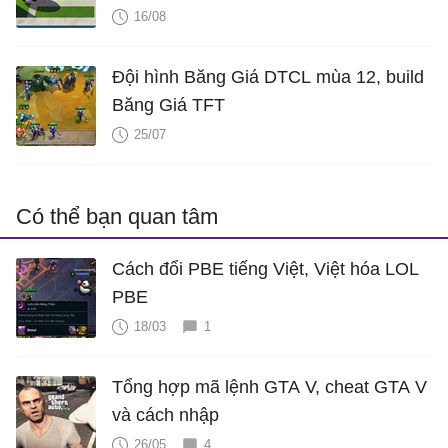
16/08
Đội hình Băng Giá DTCL mùa 12, build
Băng Giá TFT
25/07
Có thể bạn quan tâm
Cách đổi PBE tiếng Việt, Việt hóa LOL
PBE
18/03
1
Tổng hợp mã lệnh GTA V, cheat GTA V
và cách nhập
26/05
4