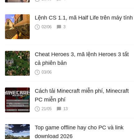
Lệnh CS 1.1, mã Half Life trên máy tính
02/06
3
Cheat Heroes 3, mã lệnh Heroes 3 tất
cả phiên bản
03/06
Cách tải Minecraft miễn phí, Minecraft
PC miễn phí
21/05
13
Top game offline hay cho PC và link
download 2026