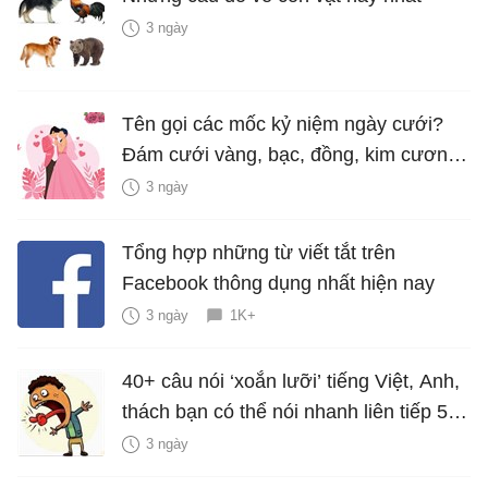
3 ngày
Tên gọi các mốc kỷ niệm ngày cưới?
Đám cưới vàng, bạc, đồng, kim cương
là bao nhiêu năm?
3 ngày
Tổng hợp những từ viết tắt trên
Facebook thông dụng nhất hiện nay
3 ngày
1K+
40+ câu nói ‘xoắn lưỡi’ tiếng Việt, Anh,
thách bạn có thể nói nhanh liên tiếp 5
lần mà vẫn trôi chảy
3 ngày