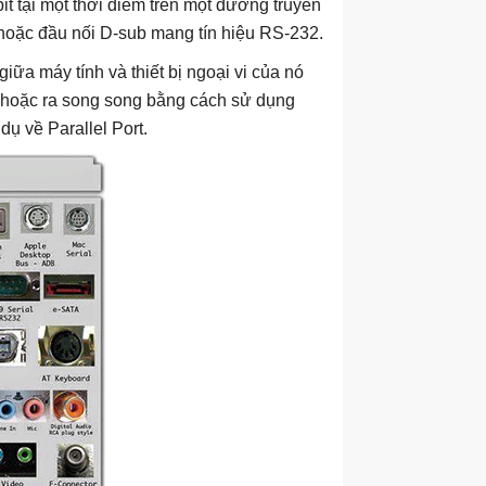
bit tại một thời điểm trên một đường truyền
 hoặc đầu nối D-sub mang tín hiệu RS-232.
giữa máy tính và thiết bị ngoại vi của nó
o hoặc ra song song bằng cách sử dụng
ụ về Parallel Port.