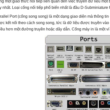
ng một giao thức nối tiếp liên quan đến việc truyền dữ liệu một 
y nhất. Loại cổng nối tiếp phổ biến nhất là đầu D-Subminiature
rallel Port (cổng song song) là một dạng giao diện mà thông tin 
ợc kết nối theo cách song song, tức là dữ liệu được truyền và
iều hơn một đường truyền hoặc dây dẫn. Cổng máy in là một ví d