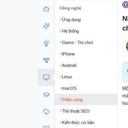
Công nghệ
N
#
Ứng dụng
c
#
Hệ thống
#
Game - Trò chơi
#
iPhone
#
Android
#
Linux
#
macOS
Mộ
má
#
Phần cứng
ho
#
Thủ thuật SEO
#
Kiến thức cơ bản