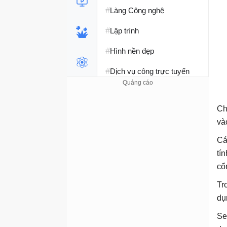
#
Làng Công nghệ
#
Lập trình
#
Hình nền đẹp
#
Dịch vụ công trực tuyến
#
Dịch vụ nhà mạng
Ch
#
Ví điện tử - Ngân hàng
và
#
Chụp ảnh - Quay phim
Cá
#
Raspberry Pi
tí
cổ
#
Đồng hồ thông minh
Tr
#
Nền tảng Web
dụ
Se