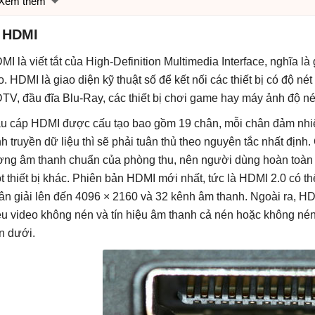
Xem thêm
. HDMI
MI là viết tắt của High-Definition Multimedia Interface, nghĩa l
o. HDMI là giao diện kỹ thuật số để kết nối các thiết bị có độ né
TV, đầu đĩa Blu-Ray, các thiết bị chơi game hay máy ảnh độ nét
u cáp HDMI được cấu tạo bao gồm 19 chân, mỗi chân đảm nhiệ
ình truyền dữ liệu thì sẽ phải tuân thủ theo nguyên tắc nhất đị
ợng âm thanh chuẩn của phòng thu, nên người dùng hoàn toàn
t thiết bị khác. Phiên bản HDMI mới nhất, tức là HDMI 2.0 có th
ân giải lên đến 4096 × 2160 và 32 kênh âm thanh. Ngoài ra, HDM
ệu video không nén và tín hiệu âm thanh cả nén hoặc không né
n dưới.