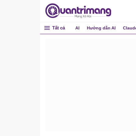
Tất cả
AI
Hướng dẫn AI
Claud