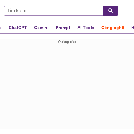
e
ChatGPT
Gemini
Prompt
AI Tools
Công nghệ
H