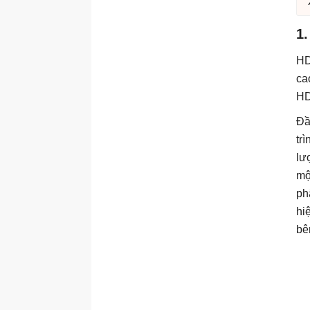
1
HD
ca
HD
Đầ
tr
lư
mộ
ph
hi
bê