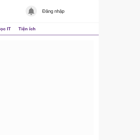
Đăng nhập
ọc IT
Tiện ích