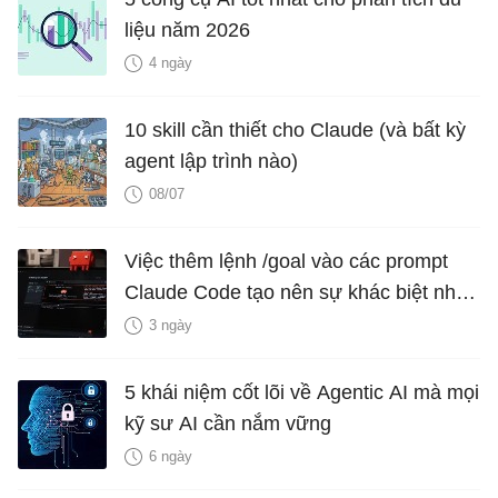
liệu năm 2026
4 ngày
10 skill cần thiết cho Claude (và bất kỳ
agent lập trình nào)
08/07
Việc thêm lệnh /goal vào các prompt
Claude Code tạo nên sự khác biệt như
thế nào?
3 ngày
5 khái niệm cốt lõi về Agentic AI mà mọi
kỹ sư AI cần nắm vững
6 ngày