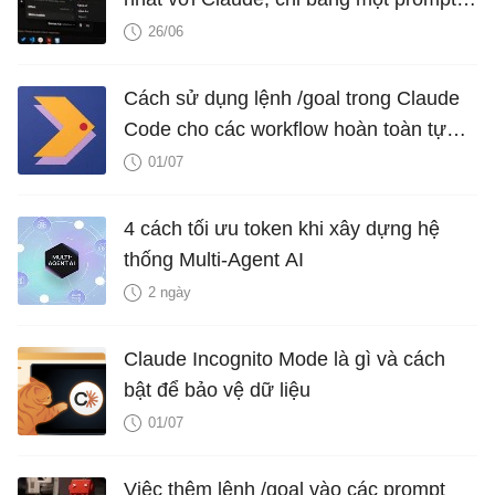
duy nhất
26/06
Cách sử dụng lệnh /goal trong Claude
Code cho các workflow hoàn toàn tự
động
01/07
4 cách tối ưu token khi xây dựng hệ
thống Multi-Agent AI
2 ngày
Claude Incognito Mode là gì và cách
bật để bảo vệ dữ liệu
01/07
Việc thêm lệnh /goal vào các prompt