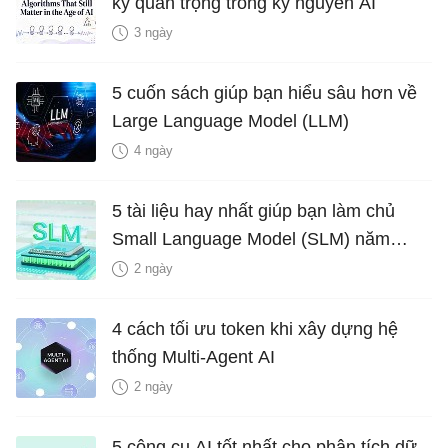
kỳ quan trọng trong kỷ nguyên AI
3 ngày
5 cuốn sách giúp bạn hiểu sâu hơn về
Large Language Model (LLM)
4 ngày
5 tài liệu hay nhất giúp bạn làm chủ
Small Language Model (SLM) năm
2026
2 ngày
4 cách tối ưu token khi xây dựng hệ
thống Multi-Agent AI
2 ngày
5 công cụ AI tốt nhất cho phân tích dữ