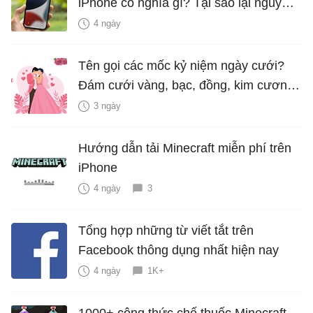
iPhone có nghĩa gì? Tại sao lại nguy
hiểm?
4 ngày
Tên gọi các mốc kỷ niệm ngày cưới?
Đám cưới vàng, bạc, đồng, kim cương
là bao nhiêu năm?
3 ngày
Hướng dẫn tải Minecraft miễn phí trên
iPhone
4 ngày
3
Tổng hợp những từ viết tắt trên
Facebook thông dụng nhất hiện nay
4 ngày
1K+