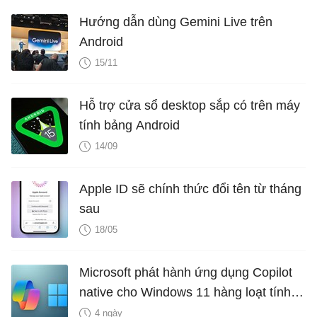
Hướng dẫn dùng Gemini Live trên
Android
15/11
Hỗ trợ cửa sổ desktop sắp có trên máy
tính bảng Android
14/09
Apple ID sẽ chính thức đổi tên từ tháng
sau
18/05
Microsoft phát hành ứng dụng Copilot
native cho Windows 11 hàng loạt tính
năng mới Hữu Ích
4 ngày