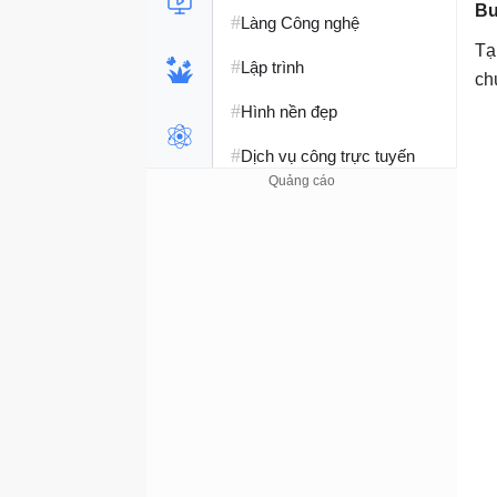
Bư
#
Làng Công nghệ
Tạ
#
Lập trình
ch
#
Hình nền đẹp
#
Dịch vụ công trực tuyến
#
Dịch vụ nhà mạng
#
Ví điện tử - Ngân hàng
#
Chụp ảnh - Quay phim
#
Raspberry Pi
#
Đồng hồ thông minh
#
Nền tảng Web