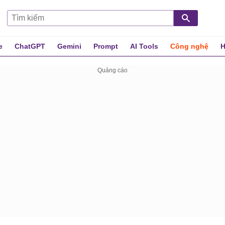
e
ChatGPT
Gemini
Prompt
AI Tools
Công nghệ
H