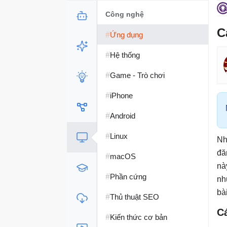
Công nghệ
C
#
Ứng dụng
#
Hệ thống
#
Game - Trò chơi
#
iPhone
#
Android
#
Linux
Nh
đă
#
macOS
nà
#
Phần cứng
nh
bà
#
Thủ thuật SEO
C
#
Kiến thức cơ bản