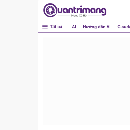
Tất cả
AI
Hướng dẫn AI
Claud