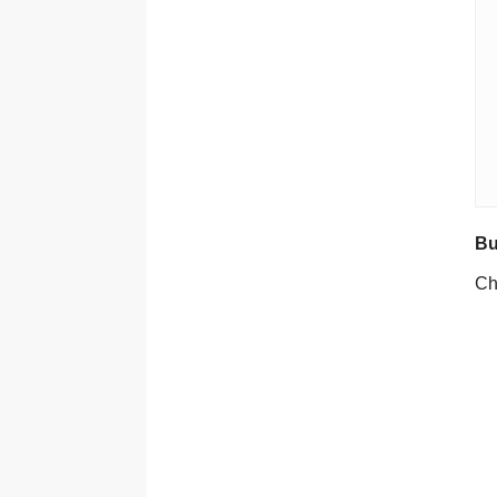
Bư
Ch