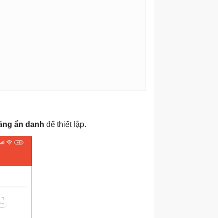
ăng ẩn danh
để thiết lập.