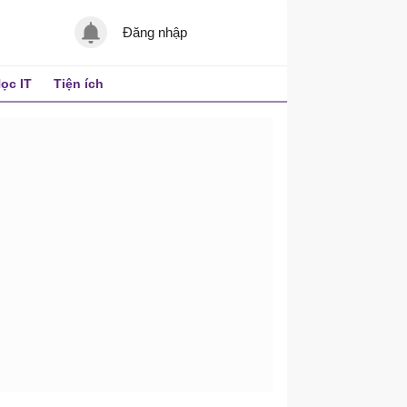
Đăng nhập
ọc IT
Tiện ích