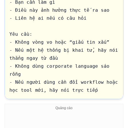
- Bạn cần làm gì

- Điều này ảnh hưởng thực tế ra sao

- Liên hệ ai nếu có câu hỏi

Yêu cầu:

- Không vòng vo hoặc “giấu tin xấu”

- Nếu một hệ thống bị khai tử, hãy nói 
thẳng ngay từ đầu

- Không dùng corporate language sáo 
rỗng

- Nếu người dùng cần đổi workflow hoặc 
học tool mới, hãy nói trực tiếp