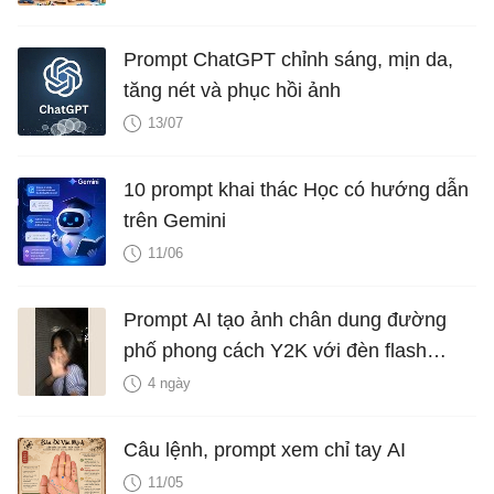
Prompt ChatGPT chỉnh sáng, mịn da,
tăng nét và phục hồi ảnh
13/07
10 prompt khai thác Học có hướng dẫn
trên Gemini
11/06
Prompt AI tạo ảnh chân dung đường
phố phong cách Y2K với đèn flash
iPhone
4 ngày
Câu lệnh, prompt xem chỉ tay AI
11/05