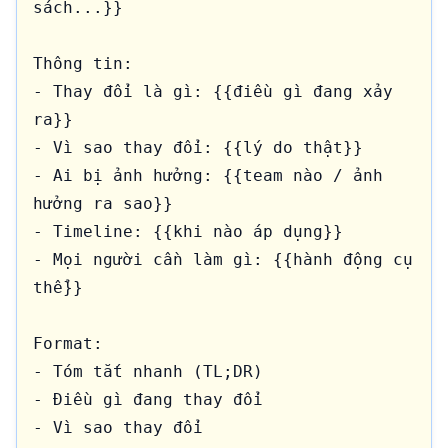
sách...}}

Thông tin:

- Thay đổi là gì: {{điều gì đang xảy 
ra}}

- Vì sao thay đổi: {{lý do thật}}

- Ai bị ảnh hưởng: {{team nào / ảnh 
hưởng ra sao}}

- Timeline: {{khi nào áp dụng}}

- Mọi người cần làm gì: {{hành động cụ 
thể}}

Format:

- Tóm tắt nhanh (TL;DR)

- Điều gì đang thay đổi

- Vì sao thay đổi
