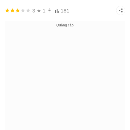
3
★
1
👨
181