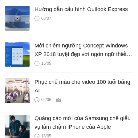
Hướng dẫn cấu hình Outlook Express
03/07
Mời chiêm ngưỡng Concept Windows
XP 2018 tuyệt đẹp với ngôn ngữ thiết
kế Fluent Design khiến ai cũng phải
15/05
thích thú
Phục chế màu cho video 100 tuổi bằng
AI
02/06
Quảng cáo mới của Samsung chế giễu
vụ làm chậm iPhone của Apple
18/05