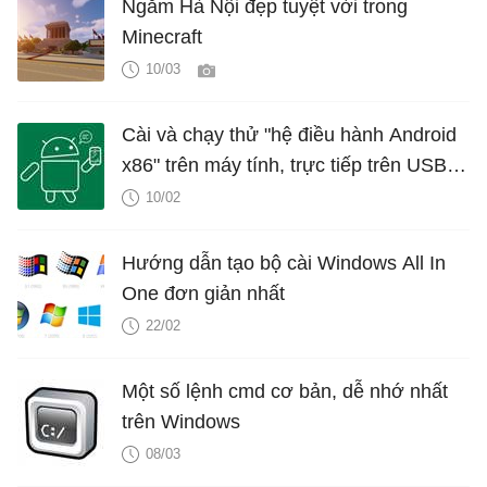
Ngắm Hà Nội đẹp tuyệt vời trong
Minecraft
10/03
Cài và chạy thử "hệ điều hành Android
x86" trên máy tính, trực tiếp trên USB,
song song với OS khác
10/02
Hướng dẫn tạo bộ cài Windows All In
One đơn giản nhất
22/02
Một số lệnh cmd cơ bản, dễ nhớ nhất
trên Windows
08/03