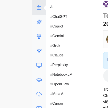
AI
T
#
ChatGPT
2
#
Copilot
#
Gemini
#
Grok
#
Claude
#
Perplexity
#
NotebookLM
#
OpenClaw
Tr
#
Meta AI
Ch
vi
#
Cursor