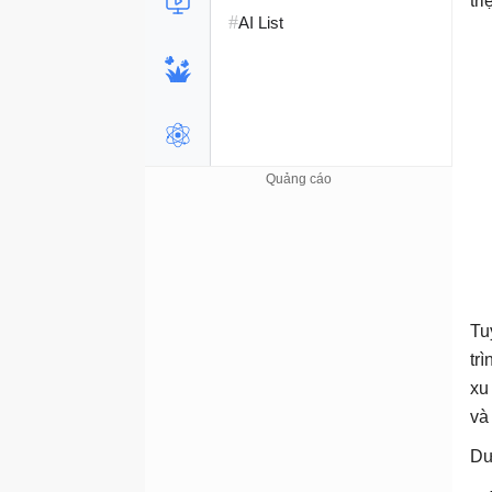
tr
#
AI List
Tu
tr
xu
và
Dư