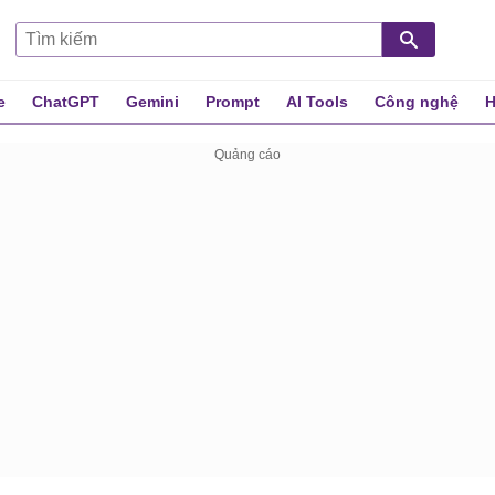
e
ChatGPT
Gemini
Prompt
AI Tools
Công nghệ
H