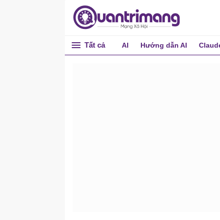
Tất cả
AI
Hướng dẫn AI
Claud