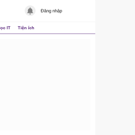
Đăng nhập
ọc IT
Tiện ích