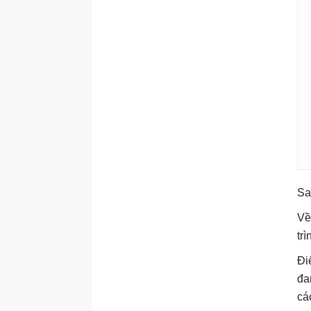
Sa
Về
trì
Đi
đa
cá