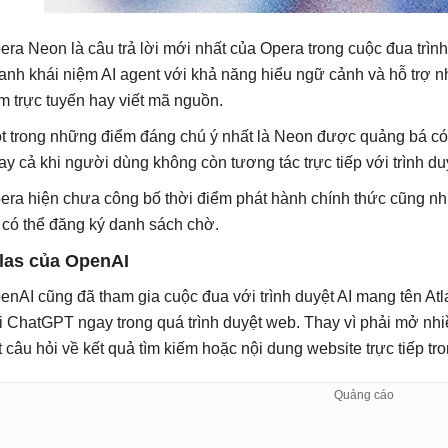
era Neon là câu trả lời mới nhất của Opera trong cuộc đua trì
anh khái niệm AI agent với khả năng hiểu ngữ cảnh và hỗ trợ n
m trực tuyến hay viết mã nguồn.
t trong những điểm đáng chú ý nhất là Neon được quảng bá có t
ay cả khi người dùng không còn tương tác trực tiếp với trình du
era hiện chưa công bố thời điểm phát hành chính thức cũng n
 có thể đăng ký danh sách chờ.
las của OpenAI
enAI cũng đã tham gia cuộc đua với trình duyệt AI mang tên At
i ChatGPT ngay trong quá trình duyệt web. Thay vì phải mở nhi
t câu hỏi về kết quả tìm kiếm hoặc nội dung website trực tiếp tro