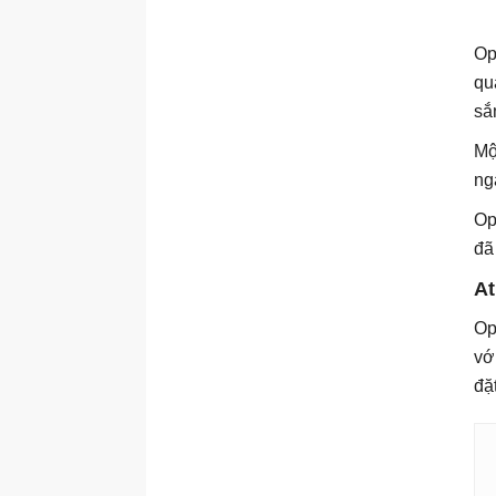
Op
qu
sắ
Mộ
ng
Op
đã
At
Op
vớ
đặ