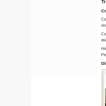
Tr
Co
Co
nh
Co
dù
Hi
Pe
Di