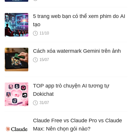
5 trang web bạn có thể xem phim do AI
tạo
11/10
Cách xóa watermark Gemini trên ảnh
15/07
TOP app trò chuyện AI tương tự
Dokichat
31/07
Claude Free vs Claude Pro vs Claude
Max: Nên chọn gói nào?