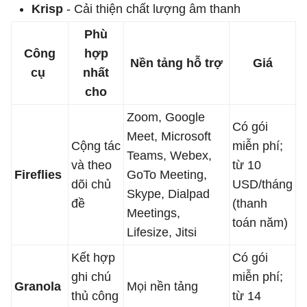
Krisp
- Cải thiện chất lượng âm thanh
Phù
Công
hợp
Nền tảng hỗ trợ
Giá
cụ
nhất
cho
Zoom, Google
Có gói
Meet, Microsoft
Cộng tác
miễn phí;
Teams, Webex,
và theo
từ 10
Fireflies
GoTo Meeting,
dõi chủ
USD/tháng
Skype, Dialpad
đề
(thanh
Meetings,
toán năm)
Lifesize, Jitsi
Kết hợp
Có gói
ghi chú
miễn phí;
Granola
Mọi nền tảng
thủ công
từ 14