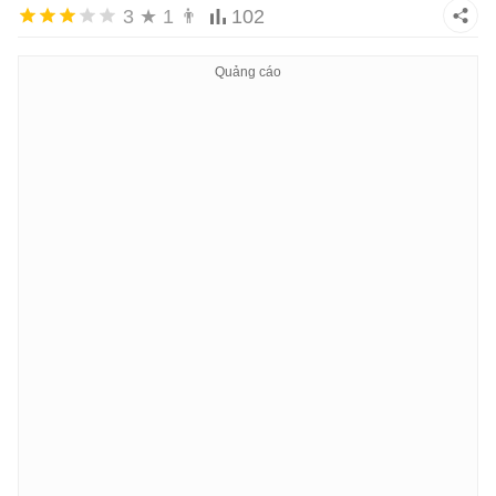
3
★
1
👨
102