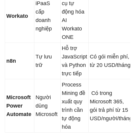
iPaaS
cụ tự
cấp
động hóa
Workato
doanh
AI
nghiệp
Workato
ONE
Hỗ trợ
Tự lưu
JavaScript
Có gói miễn phí,
n8n
trữ
và Python
từ 20 USD/tháng
trực tiếp
Process
Mining đề
Có trong
Microsoft
Người
xuất quy
Microsoft 365,
Power
dùng
trình cần
gói trả phí từ 15
Automate
Microsoft
tự động
USD/người/tháng
hóa