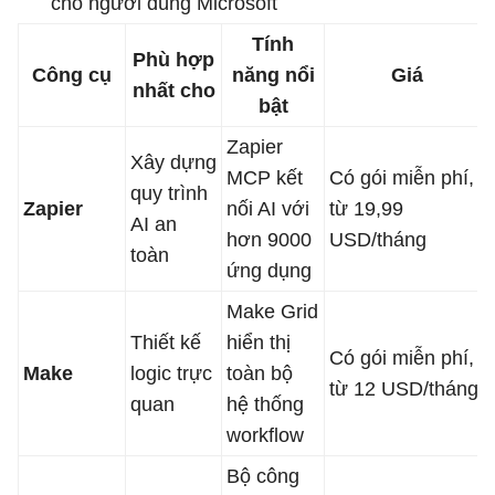
cho người dùng Microsoft
Tính
Phù hợp
Công cụ
năng nổi
Giá
nhất cho
bật
Zapier
Xây dựng
MCP kết
Có gói miễn phí,
quy trình
Zapier
nối AI với
từ 19,99
AI an
hơn 9000
USD/tháng
toàn
ứng dụng
Make Grid
Thiết kế
hiển thị
Có gói miễn phí,
Make
logic trực
toàn bộ
từ 12 USD/tháng
quan
hệ thống
workflow
Bộ công