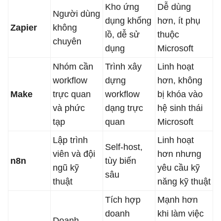
Kho ứng
Dễ dùng
Người dùng
dụng khổng
hơn, ít phụ
Zapier
không
lồ, dễ sử
thuộc
chuyên
dụng
Microsoft
Nhóm cần
Trình xây
Linh hoạt
workflow
dựng
hơn, không
Make
trực quan
workflow
bị khóa vào
và phức
dạng trực
hệ sinh thái
tạp
quan
Microsoft
Lập trình
Linh hoạt
Self-host,
viên và đội
hơn nhưng
n8n
tùy biến
ngũ kỹ
yêu cầu kỹ
sâu
thuật
năng kỹ thuật
Tích hợp
Mạnh hơn
doanh
khi làm việc
Doanh