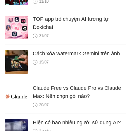
11/10
TOP app trò chuyện AI tương tự
Dokichat
31/07
Cách xóa watermark Gemini trên ảnh
15/07
Claude Free vs Claude Pro vs Claude
Max: Nên chọn gói nào?
20/07
Hiện có bao nhiêu người sử dụng AI?