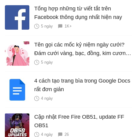
Tổng hợp những từ viết tắt trên
Facebook thông dụng nhất hiện nay
5 ngày
1K+
Tên gọi các mốc kỷ niệm ngày cưới?
Đám cưới vàng, bạc, đồng, kim cương
là bao nhiêu năm?
5 ngày
4 cách tạo trang bìa trong Google Docs
rất đơn giản
4 ngày
Cập nhật Free Fire OB51, update FF
OB51
4 ngày
26