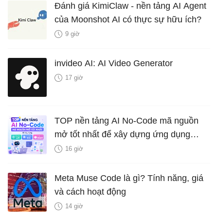
Đánh giá KimiClaw - nền tảng AI Agent
của Moonshot AI có thực sự hữu ích?
9 giờ
invideo AI: AI Video Generator
17 giờ
TOP nền tảng AI No-Code mã nguồn
mở tốt nhất để xây dựng ứng dụng
LLM, hệ thống RAG và AI Agent
16 giờ
Meta Muse Code là gì? Tính năng, giá
và cách hoạt động
14 giờ