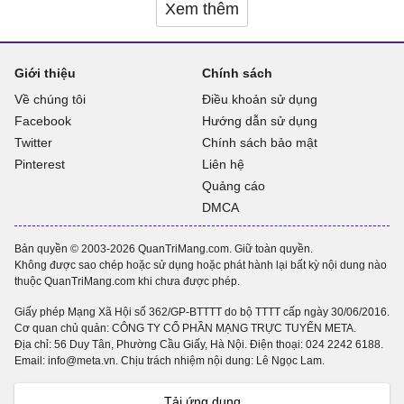
Xem thêm
Giới thiệu
Chính sách
Về chúng tôi
Điều khoản sử dụng
Facebook
Hướng dẫn sử dụng
Twitter
Chính sách bảo mật
Pinterest
Liên hệ
Quảng cáo
DMCA
Bản quyền © 2003-2026 QuanTriMang.com. Giữ toàn quyền.
Không được sao chép hoặc sử dụng hoặc phát hành lại bất kỳ nội dung nào
thuộc QuanTriMang.com khi chưa được phép.
Giấy phép Mạng Xã Hội số 362/GP-BTTTT do bộ TTTT cấp ngày 30/06/2016.
Cơ quan chủ quản: CÔNG TY CỔ PHẦN MẠNG TRỰC TUYẾN META.
Địa chỉ: 56 Duy Tân, Phường Cầu Giấy, Hà Nội. Điện thoại:
024 2242 6188
.
Email: info@meta.vn. Chịu trách nhiệm nội dung: Lê Ngọc Lam.
Tải ứng dụng