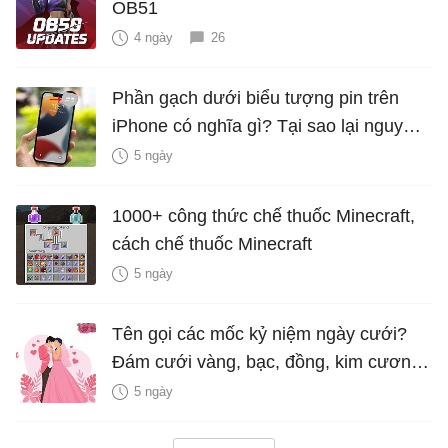
OB51
4 ngày
26
Phần gạch dưới biểu tượng pin trên
iPhone có nghĩa gì? Tại sao lại nguy
hiểm?
5 ngày
1000+ công thức chế thuốc Minecraft,
cách chế thuốc Minecraft
5 ngày
Tên gọi các mốc kỷ niệm ngày cưới?
Đám cưới vàng, bạc, đồng, kim cương
là bao nhiêu năm?
5 ngày