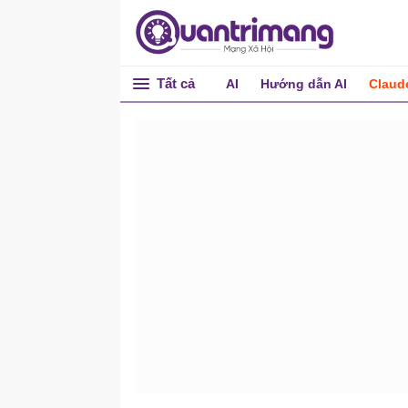
Tất cả
AI
Hướng dẫn AI
Claud