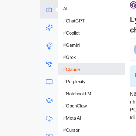
AI
L
#
ChatGPT
c
#
Copilot
#
Gemini
#
Grok
#
Claude
#
Perplexity
#
NotebookLM
Nế
nh
#
OpenClaw
PC
#
tr
Meta AI
#
Cursor