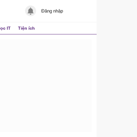
Đăng nhập
ọc IT
Tiện ích