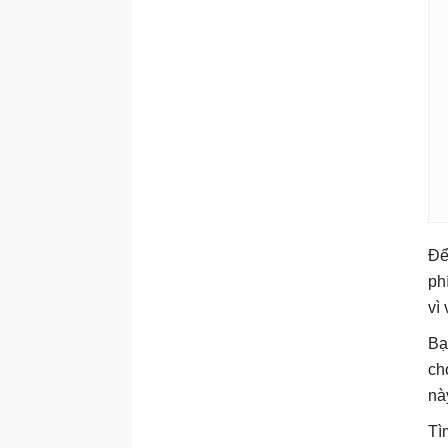
Để
ph
vì
Bạ
ch
nà
Tì