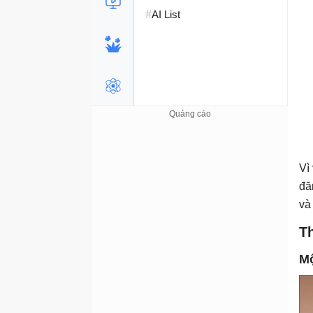
#
AI List
Vì
đă
và
Th
Mộ