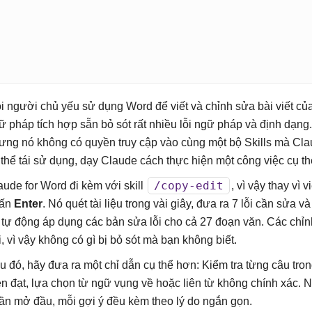
i người chủ yếu sử dụng Word để viết và chỉnh sửa bài viết của
ữ pháp tích hợp sẵn bỏ sót rất nhiều lỗi ngữ pháp và định dạng.
ưng nó không có quyền truy cập vào cùng một bộ Skills mà Clau
 thể tái sử dụng, dạy Claude cách thực hiện một công việc cụ t
/copy-edit
aude for Word đi kèm với skill
, vì vậy thay vì 
ấn
Enter
. Nó quét tài liệu trong vài giây, đưa ra 7 lỗi cần sửa 
i tự động áp dụng các bản sửa lỗi cho cả 27 đoạn văn. Các chỉn
i, vì vậy không có gì bị bỏ sót mà bạn không biết.
u đó, hãy đưa ra một chỉ dẫn cụ thể hơn: Kiểm tra từng câu tr
ễn đạt, lựa chọn từ ngữ vụng về hoặc liên từ không chính xác. N
ần mở đầu, mỗi gợi ý đều kèm theo lý do ngắn gọn.