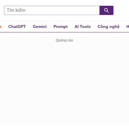
e
ChatGPT
Gemini
Prompt
AI Tools
Công nghệ
H