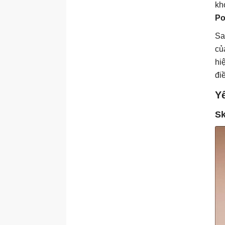
kh
Po
Sa
củ
hi
đi
Y
Sk