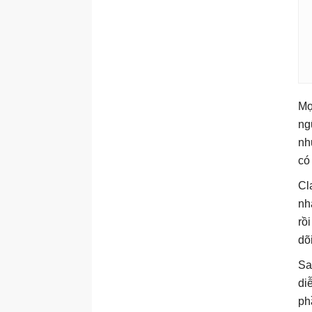
Mọ
ng
nh
có
Cl
nh
rồ
dõ
Sa
di
ph