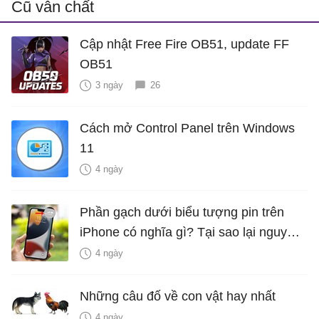
Cũ vẫn chất
Cập nhật Free Fire OB51, update FF
OB51
3 ngày
26
Cách mở Control Panel trên Windows
11
4 ngày
Phần gạch dưới biểu tượng pin trên
iPhone có nghĩa gì? Tại sao lại nguy
hiểm?
4 ngày
Những câu đố về con vật hay nhất
4 ngày