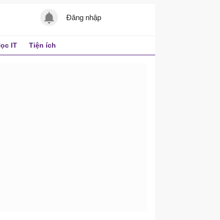
Đăng nhập
ọc IT
Tiện ích