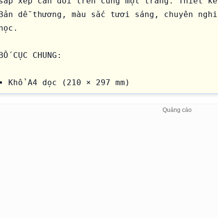
sắp xếp cân đối trên cùng một trang. Thiết kế
Bản dễ thương, màu sắc tươi sáng, chuyên nghi
học.

BỐ CỤC CHUNG:

• Khổ A4 dọc (210 × 297 mm)

• Tỷ lệ 3:4 hoặc A4 portrait

• Nền tổng thể pastel cam đào nhạt

• Mỗi nhãn có viền trắng bo tròn mềm mại kiểu
• Bố cục dạng bảng gồm 12 nhãn riêng biệt
