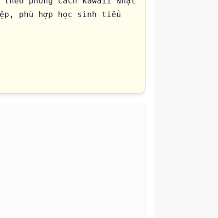
 theo phong cách kawaii Nhật 
ệp, phù hợp học sinh tiểu 
 die-cut sticker.
