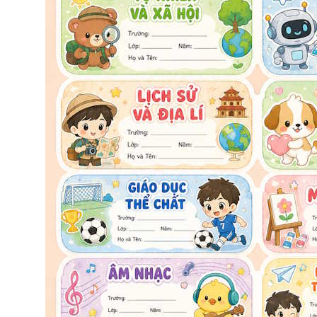
KHOA HỌC

LỊCH SỬ VÀ ĐỊA LÍ

ĐẠO ĐỨC

GIÁO DỤC THỂ CHẤT

MĨ THUẬT

ÂM NHẠC

HOẠT ĐỘNG TRẢI NGHIỆM

TRÊN MỖI NHÃN BAO GỒM:
