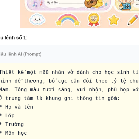
Tiêu đề môn học:

• Font chữ lớn, nổi bật

• Màu sắc vui nhộn khác nhau cho từng môn

u lệnh số 1:
• Hiệu ứng chữ mềm mại, dễ đọc

Câu lệnh AI (Prompt)
• Phong cách trẻ em tiểu học

Thiết kế một mẫu nhãn vở dành cho học sinh ti
hình dễ thương, bố cục cân đối theo tỷ lệ chu
Các dòng thông tin:

Nam. Tông màu tươi sáng, vui nhộn, phù hợp vớ
Ở trung tâm là khung ghi thông tin gồm:

Trường: __________________

* Họ và tên

* Lớp

Lớp: __________ Năm: __________

* Trường

* Môn học
