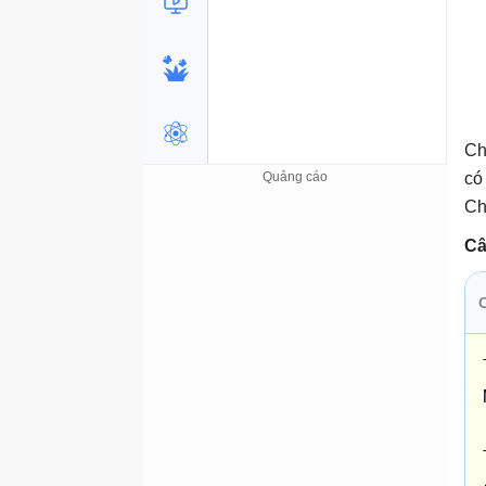
Ch
có
Ch
Câ