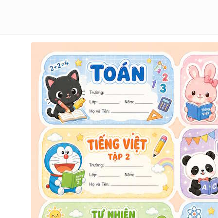
• Khoảng cách đều nhau, dễ cắt in

• Thiết kế cân đối, sạch sẽ, chuyên nghiệp

DANH SÁCH MÔN HỌC:

TOÁN

TIẾNG VIỆT TẬP 1

TIẾNG VIỆT TẬP 2

NGOẠI NGỮ

TỰ NHIÊN VÀ XÃ HỘI
