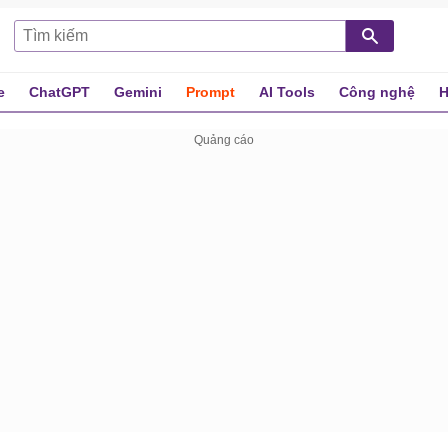
e
ChatGPT
Gemini
Prompt
AI Tools
Công nghệ
H