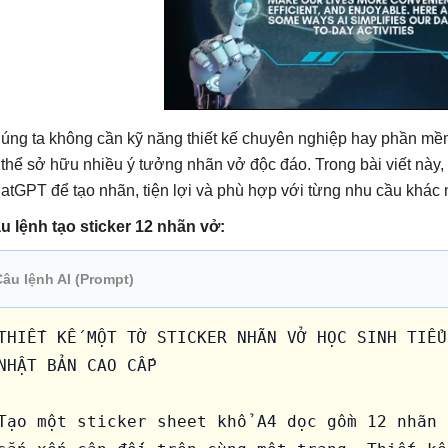
úng ta không cần kỹ năng thiết kế chuyên nghiệp hay phần mềm
 thể sở hữu nhiều ý tưởng nhãn vở độc đáo. Trong bài viết này,
atGPT để tạo nhãn, tiện lợi và phù hợp với từng nhu cầu khác 
u lệnh tạo sticker 12 nhãn vở:
Câu lệnh AI (Prompt)
THIẾT KẾ MỘT TỜ STICKER NHÃN VỞ HỌC SINH TIỂU
NHẬT BẢN CAO CẤP

Tạo một sticker sheet khổ A4 dọc gồm 12 nhãn 