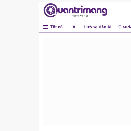
Tất cả
AI
Hướng dẫn AI
Claud