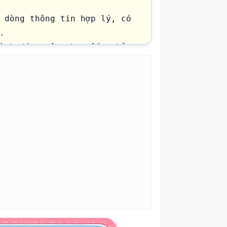
 dòng thông tin hợp lý, có 


ình đáng yêu như gấu, thỏ, 
 vẻ. Thêm các chi tiết ngôi 
a nhỏ theo phong cách 

