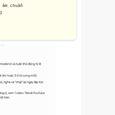
 âm chuẩn



gười bận rộn nhưng vẫn duy 