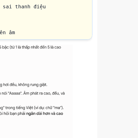
 sai thanh điệu

n âm

sư 1:1.”