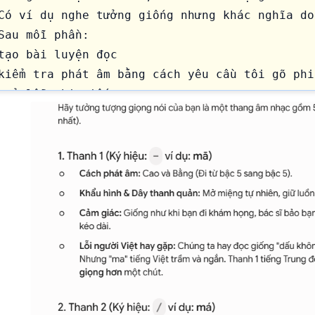
Có ví dụ nghe tưởng giống nhưng khác nghĩa do
Sau mỗi phần:

tạo bài luyện đọc

kiểm tra phát âm bằng cách yêu cầu tôi gõ phiê
sửa lỗi chi tiết

Hãy dạy theo kiểu từng bước chậm rãi như gia 