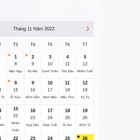
Tháng 11 Năm 2022
2
T3
T4
T5
T6
T7
1
2
3
4
5
8
9
10
11
12
Mậu Ngọ
Kỷ Mùi
Canh Thân
Tân Dậu
Nhâm Tuất
8
9
10
11
12
4
15
16
17
18
19
 Tý
Ất Sửu
Bính Dần
Đinh Mão
Mậu Thìn
Kỷ Tỵ
15
4
16
17
18
19
22
1
23
24
25
26
Nhâm
Mùi
Quý Dậu
Giáp Tuất
Ất Hợi
Bính Tý
Thân
1
22
23
24
25
26