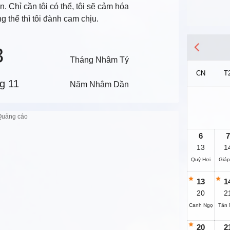
n. Chỉ cần tôi có thể, tôi sẽ cảm hóa
 thể thì tôi đành cam chịu.
3
Tháng Nhâm Tý
CN
T
g 11
Năm Nhâm Dần
6
7
13
1
Quý Hợi
Giáp
13
1
20
2
Canh Ngọ
Tân 
20
2