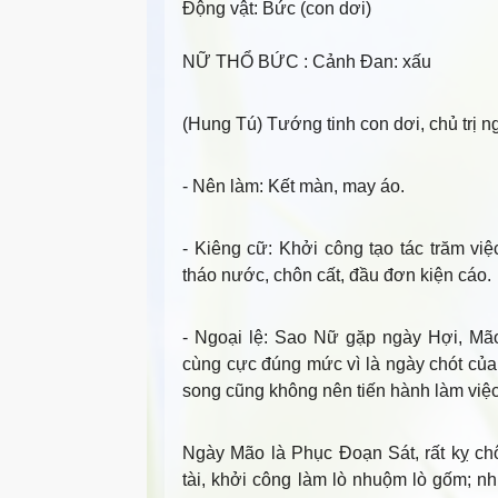
Động vật:
Bức (con dơi)
NỮ THỔ BỨC
: Cảnh Đan: xấu
(Hung Tú) Tướng tinh con dơi, chủ trị n
- Nên làm
: Kết màn, may áo.
- Kiêng cữ
: Khởi công tạo tác trăm việ
tháo nước, chôn cất, đầu đơn kiện cáo.
- Ngoại lệ
: Sao Nữ gặp ngày Hợi, Mão
cùng cực đúng mức vì là ngày chót củ
song cũng không nên tiến hành làm việc
Ngày Mão là Phục Đoạn Sát, rất kỵ chô
tài, khởi công làm lò nhuộm lò gốm; nh