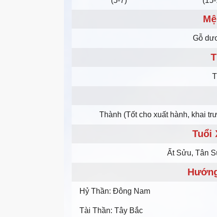
(5-7)
(15-
Mệ
Gỗ dươ
T
T
Thành (Tốt cho xuất hành, khai trư
Tuổi
Ất Sửu, Tân S
Hướng
Hỷ Thần: Đông Nam
Tài Thần: Tây Bắc