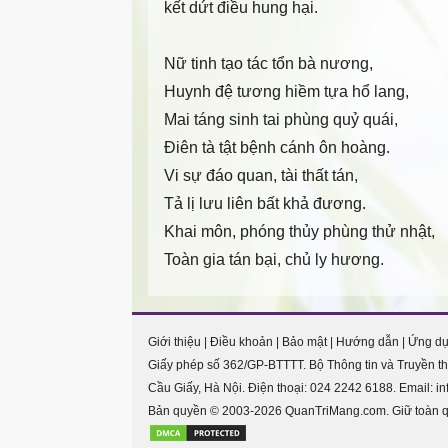
kết dứt điều hung hại.
Nữ tinh tạo tác tổn bà nương,
Huynh đệ tương hiềm tựa hổ lang,
Mai táng sinh tai phùng quỷ quái,
Điên tà tật bệnh cánh ôn hoàng.
Vi sự đáo quan, tài thất tán,
Tả lị lưu liên bất khả đương.
Khai môn, phóng thủy phùng thử nhật,
Toàn gia tán bại, chủ ly hương.
Giới thiệu
|
Điều khoản
|
Bảo mật
|
Hướng dẫn
|
Ứng d
Giấy phép số 362/GP-BTTTT. Bộ Thông tin và Truyền
Cầu Giấy, Hà Nội. Điện thoại:
024 2242 6188
. Email: 
Bản quyền © 2003-2026 QuanTriMang.com. Giữ toàn qu