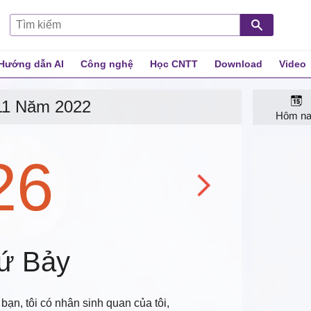
Hướng dẫn AI
Công nghệ
Học CNTT
Download
Video
 cả
11 Năm 2022
Hôm n
26
́ Bảy
ạn, tôi có nhân sinh quan của tôi,