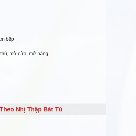
làm bếp
á thú, mở cửa, mở hàng
Theo Nhị Thập Bát Tú