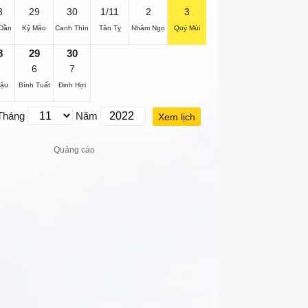
8
29
30
1/11
2
3
Dần
Kỷ Mão
Canh Thìn
Tân Tỵ
Nhâm Ngọ
Quý Mùi
8
29
30
6
7
Dậu
Bính Tuất
Đinh Hợi
Tháng
Năm
Xem lịch