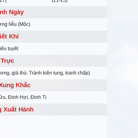
17)
(21-23)
nh Ngày
ng liễu (Mộc)
iết Khí
iểu tuyết
Trực
ơng, giá thú. Tránh kiện tụng, tranh chấp)
 Xung Khắc
ửu, Đinh Hợi, Đinh Tị
 Xuất Hành