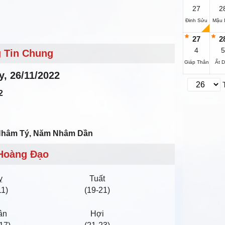
27
2
Đinh Sửu
Mậu 
27
2
4
5
 Tin Chung
Giáp Thân
Ất 
̉y, 26/11/2022
2
 Nhâm Tý, Năm Nhâm Dần
Hoàng Đạo
ỵ
Tuất
11)
(19-21)
ân
Hợi