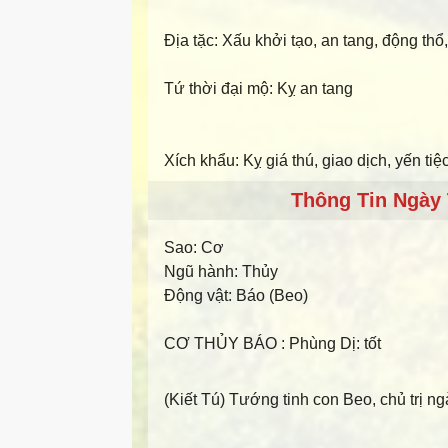
Địa tặc: Xấu khởi tạo, an tang, động thổ
Tứ thời đại mộ: Kỵ an tang
Xích khẩu: Kỵ giá thú, giao dịch, yến tiệ
Thông Tin Ngày 
Sao:
Cơ
Ngũ hành:
Thủy
Động vật:
Báo (Beo)
CƠ THỦY BÁO
: Phùng Dị: tốt
(Kiết Tú) Tướng tinh con Beo, chủ trị ng