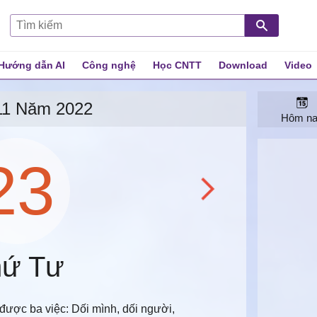
Hướng dẫn AI
Công nghệ
Học CNTT
Download
Video
 cả
11 Năm 2022
Hôm n
23
ứ Tư
được ba việc: Dối mình, dối người,