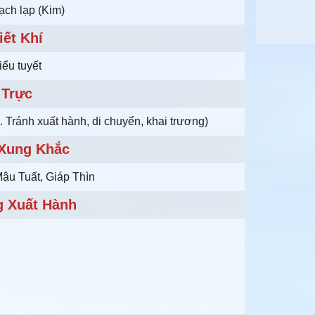
ạch lạp (Kim)
iết Khí
iểu tuyết
Trực
 Tránh xuất hành, di chuyển, khai trương)
 Xung Khắc
Mậu Tuất, Giáp Thìn
 Xuất Hành