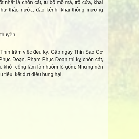
tốt nhất là chôn cất, tu bổ mồ mả, trổ cửa, khai
 (như tháo nước, đào kênh, khai thông mương
 thuyền.
 Thìn trăm việc đều kỵ. Gặp ngày Thìn Sao Cơ
m Phục Đoạn. Phạm Phục Đoạn thì kỵ chôn cất,
tài, khởi công làm lò nhuộm lò gốm; Nhưng nên
u tiêu, kết dứt điều hung hại.