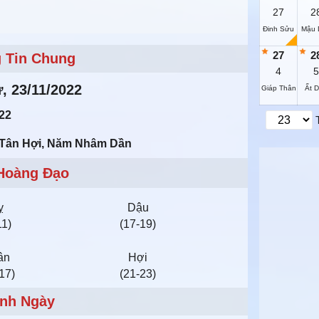
27
2
Đinh Sửu
Mậu 
27
2
 Tin Chung
4
5
ư, 23/11/2022
Giáp Thân
Ất 
22
g Tân Hợi, Năm Nhâm Dần
Hoàng Đạo
ỵ
Dậu
11)
(17-19)
ân
Hợi
17)
(21-23)
nh Ngày