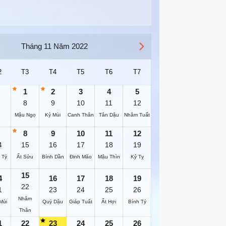
Tháng 11 Năm 2022
2
T3
T4
T5
T6
T7
1
2
3
4
5
8
9
10
11
12
Mậu Ngọ
Kỷ Mùi
Canh Thân
Tân Dậu
Nhâm Tuất
8
9
10
11
12
4
15
16
17
18
19
 Tý
Ất Sửu
Bính Dần
Đinh Mão
Mậu Thìn
Kỷ Tỵ
15
4
16
17
18
19
22
1
23
24
25
26
Nhâm
Mùi
Quý Dậu
Giáp Tuất
Ất Hợi
Bính Tý
Thân
1
22
23
24
25
26