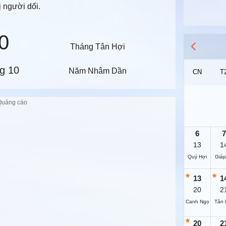
ị người dối.
0
Tháng Tân Hợi
g 10
Năm Nhâm Dần
CN
T
6
7
13
1
Quý Hợi
Giáp
13
1
20
2
Canh Ngọ
Tân 
20
2