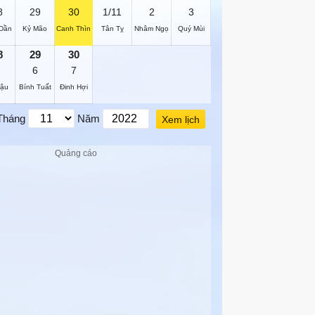
8
29
30
1/11
2
3
Dần
Kỷ Mão
Canh Thìn
Tân Tỵ
Nhâm Ngọ
Quý Mùi
8
29
30
6
7
Dậu
Bính Tuất
Đinh Hợi
Tháng
Năm
Xem lịch