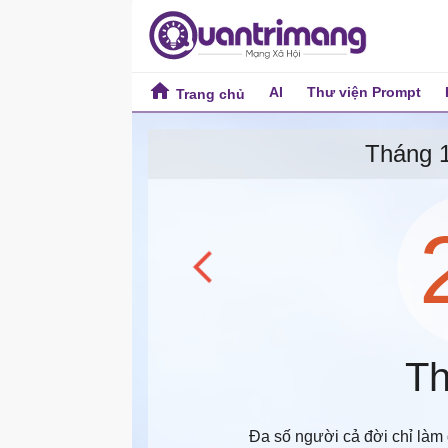
AI
Thư viện Prompt
Trang chủ
Tất
Tiện ích Online
Tháng 
Th
Đa số người cả đời chỉ làm 