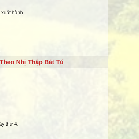
, xuất hành
c
Theo Nhị Thập Bát Tú
ày thứ 4.