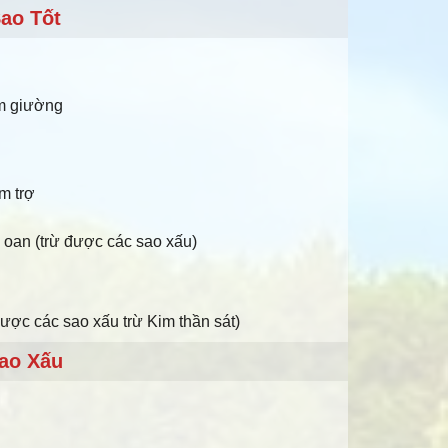
ao Tốt
àm giường
m trợ
iải oan (trừ được các sao xấu)
được các sao xấu trừ Kim thần sát)
ao Xấu