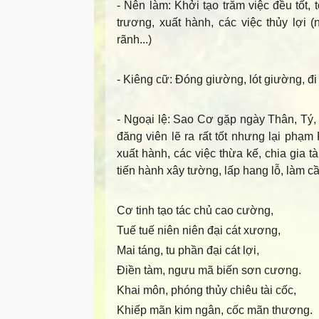
- Nên làm
: Khởi tạo trăm việc đều tốt, 
trương, xuất hành, các việc thủy lợi
rãnh...)
- Kiêng cữ
: Đóng giường, lót giường, đi
- Ngoại lệ
: Sao Cơ gặp ngày Thân, Tý,
đăng viên lẽ ra rất tốt nhưng lại phạ
xuất hành, các việc thừa kế, chia gia 
tiến hành xây tường, lấp hang lỗ, làm cầ
Cơ tinh tạo tác chủ cao cường,
Tuế tuế niên niên đại cát xương,
Mai táng, tu phần đại cát lợi,
Điền tàm, ngưu mã biến sơn cương.
Khai môn, phóng thủy chiêu tài cốc,
Khiếp mãn kim ngân, cốc mãn thương.