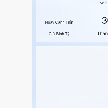
và b
3
Ngày Canh Thìn
Thán
Giờ Bính Tý