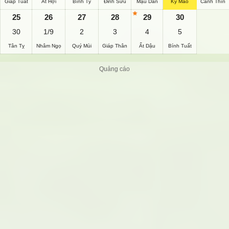
Giáp Tuất
Ất Hợi
Bính Tý
Đinh Sửu
Mậu Dần
Kỷ Mão
Canh Thìn
25
26
27
28
29
30
30
1/9
2
3
4
5
Tân Tỵ
Nhâm Ngọ
Quý Mùi
Giáp Thân
Ất Dậu
Bính Tuất