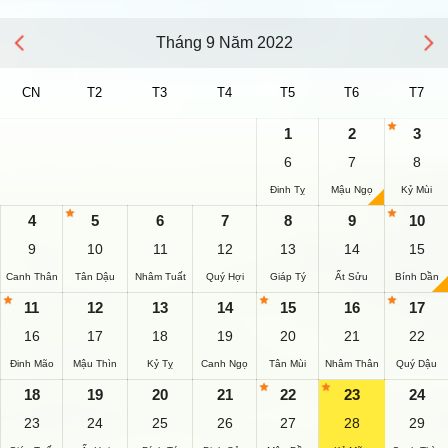
Tháng 9 Năm 2022
CN
T2
T3
T4
T5
T6
T7
1
2
3
6
7
8
Đinh Tỵ
Mậu Ngọ
Kỷ Mùi
4
5
6
7
8
9
10
9
10
11
12
13
14
15
Canh Thân
Tân Dậu
Nhâm Tuất
Quý Hợi
Giáp Tý
Ất Sửu
Bính Dần
11
12
13
14
15
16
17
16
17
18
19
20
21
22
Đinh Mão
Mậu Thìn
Kỷ Tỵ
Canh Ngọ
Tân Mùi
Nhâm Thân
Quý Dậu
18
19
20
21
22
23
24
23
24
25
26
27
28
29