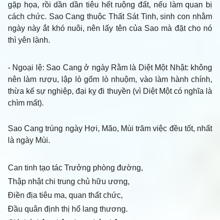
gặp họa, rồi dần dần tiêu hết ruộng đất, nếu làm quan bị
cách chức. Sao Cang thuộc Thất Sát Tinh, sinh con nhằm
ngày này ắt khó nuôi, nên lấy tên của Sao mà đặt cho nó
thì yên lành.
- Ngoại lệ
: Sao Cang ở ngày Rằm là Diệt Một Nhật: không
nên làm rượu, lập lò gốm lò nhuộm, vào làm hành chính,
thừa kế sự nghiệp, đại kỵ đi thuyền (vì Diệt Một có nghĩa là
chìm mất).
Sao Cang trúng ngày Hợi, Mão, Mùi trăm việc đều tốt, nhất
là ngày Mùi.
Can tinh tạo tác Trưởng phòng đường,
Thập nhật chi trung chủ hữu ương,
Điền địa tiêu ma, quan thất chức,
Đầu quân định thị hổ lang thương.