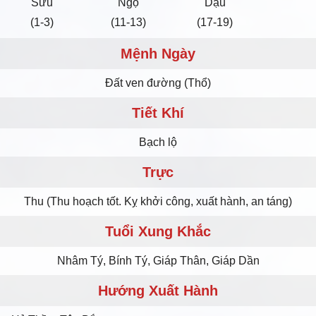
Sửu
Ngọ
Dậu
(1-3)
(11-13)
(17-19)
Mệnh Ngày
Ðất ven đường (Thổ)
Tiết Khí
Bạch lộ
Trực
Thu (Thu hoạch tốt. Kỵ khởi công, xuất hành, an táng)
Tuổi Xung Khắc
Nhâm Tý, Bính Tý, Giáp Thân, Giáp Dần
Hướng Xuất Hành