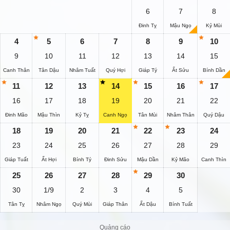
6
7
8
Đinh Tỵ
Mậu Ngọ
Kỷ Mùi
4
5
6
7
8
9
10
9
10
11
12
13
14
15
Canh Thân
Tân Dậu
Nhâm Tuất
Quý Hợi
Giáp Tý
Ất Sửu
Bính Dần
11
12
13
14
15
16
17
16
17
18
19
20
21
22
Đinh Mão
Mậu Thìn
Kỷ Tỵ
Canh Ngọ
Tân Mùi
Nhâm Thân
Quý Dậu
18
19
20
21
22
23
24
23
24
25
26
27
28
29
Giáp Tuất
Ất Hợi
Bính Tý
Đinh Sửu
Mậu Dần
Kỷ Mão
Canh Thìn
25
26
27
28
29
30
30
1/9
2
3
4
5
Tân Tỵ
Nhâm Ngọ
Quý Mùi
Giáp Thân
Ất Dậu
Bính Tuất