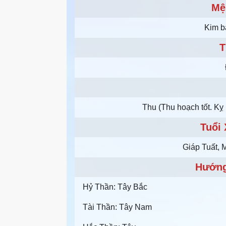
Mệ
Kim b
T
Thu (Thu hoạch tốt. Kỵ 
Tuổi
Giáp Tuất, 
Hướng
Hỷ Thần: Tây Bắc
Tài Thần: Tây Nam