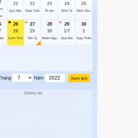
0
21
22
23
24
25
âm
Quý Dậu
Giáp Tuất
Ất Hợi
Bính Tý
Đinh Sửu
ân
5
26
27
28
29
30
7
28
29
30
1/7
2
Mão
Canh Thìn
Tân Tỵ
Nhâm Ngọ
Quý Mùi
Giáp Thân
Tháng
Năm
Xem lịch