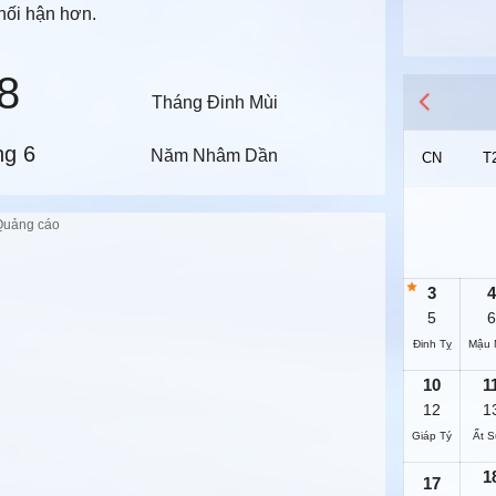
hối hận hơn.
8
Tháng Đinh Mùi
ng 6
Năm Nhâm Dần
CN
T
3
4
5
6
Đinh Tỵ
Mậu 
10
1
12
1
Giáp Tý
Ất 
1
17