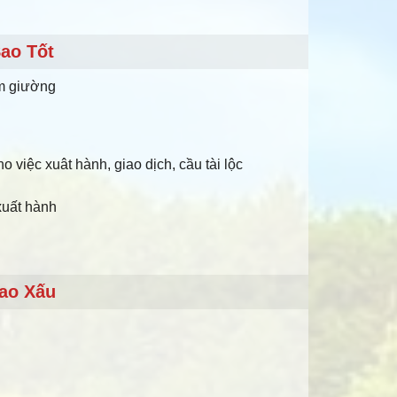
ao Tốt
àm giường
o việc xuât hành, giao dịch, cầu tài lộc
 xuất hành
ao Xấu