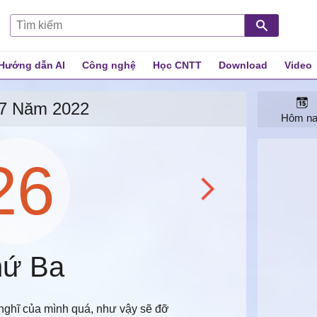
Hướng dẫn AI
Công nghệ
Học CNTT
Download
Video
 cả
7 Năm 2022
Hôm n
26
ứ Ba
nghĩ của mình quá, như vậy sẽ đỡ