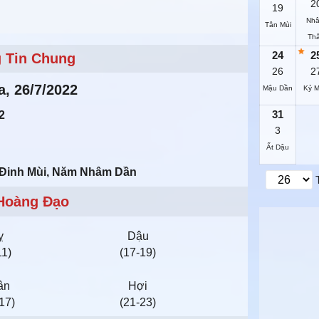
2
19
Nh
Tân Mùi
Th
24
2
 Tin Chung
26
2
a, 26/7/2022
Mậu Dần
Kỷ 
31
2
3
Ất Dậu
 Đinh Mùi, Năm Nhâm Dần
Hoàng Đạo
ỵ
Dậu
11)
(17-19)
ân
Hợi
17)
(21-23)