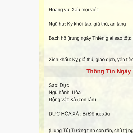
Hoang vu: Xấu mọi việc
Ngũ hư: Kỵ khởi tạo, giá thú, an tang
Bạch hổ (trung ngày Thiên giải sao tốt):
Xích khẩu: Kỵ giá thú, giao dịch, yến tiệ
Thông Tin Ngày 
Sao:
Dực
Ngũ hành:
Hỏa
Động vật:
Xà (con rắn)
DỰC HỎA XÀ
: Bi Đồng: xấu
(Hung Tú) Tướng tinh con rắn, chủ trị n