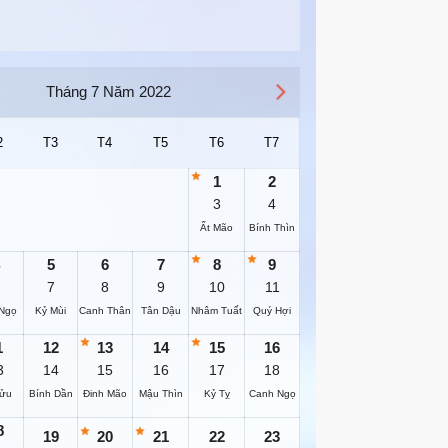
Tháng 7 Năm 2022
2
T3
T4
T5
T6
T7
1
2
3
4
Ất Mão
Bính Thìn
5
6
7
8
9
7
8
9
10
11
Ngọ
Kỷ Mùi
Canh Thân
Tân Dậu
Nhâm Tuất
Quý Hợi
1
12
13
14
15
16
3
14
15
16
17
18
Sửu
Bính Dần
Đinh Mão
Mậu Thìn
Kỷ Tỵ
Canh Ngọ
8
19
20
21
22
23