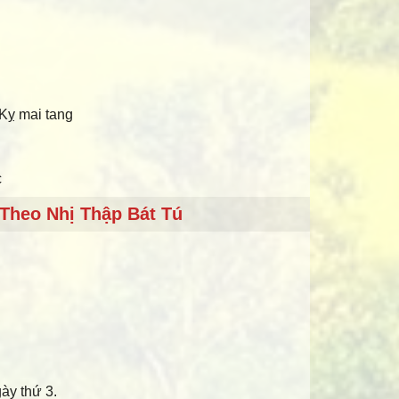
 Kỵ mai tang
c
Theo Nhị Thập Bát Tú
gày thứ 3.