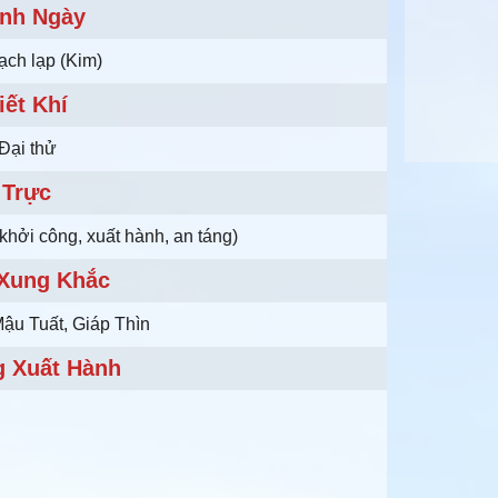
nh Ngày
ạch lạp (Kim)
iết Khí
Đại thử
Trực
khởi công, xuất hành, an táng)
 Xung Khắc
Mậu Tuất, Giáp Thìn
 Xuất Hành