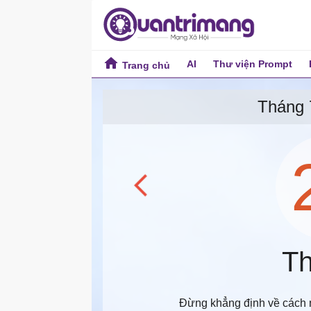
AI
Thư viện Prompt
Trang chủ
Tất
Tiện ích Online
Tháng 
Th
Đừng khẳng định về cách 