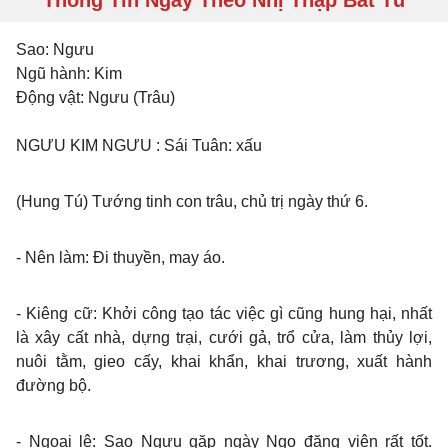
Thông Tin Ngày Theo Nhị Thập Bát Tú
Sao:
Ngưu
Ngũ hành:
Kim
Động vật:
Ngưu (Trâu)
NGƯU KIM NGƯU
: Sái Tuân: xấu
(Hung Tú) Tướng tinh con trâu, chủ trị ngày thứ 6.
- Nên làm
: Đi thuyền, may áo.
- Kiêng cữ
: Khởi công tạo tác việc gì cũng hung hại, nhất
là xây cất nhà, dựng trại, cưới gả, trổ cửa, làm thủy lợi,
nuôi tằm, gieo cấy, khai khẩn, khai trương, xuất hành
đường bộ.
- Ngoại lệ
: Sao Ngưu gặp ngày Ngọ đăng viên rất tốt.