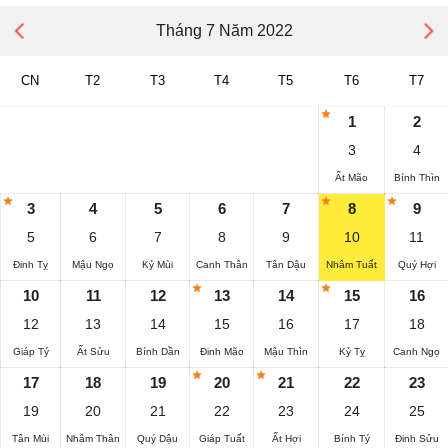
Tháng 7 Năm 2022
CN
T2
T3
T4
T5
T6
T7
1
2
3
4
Ất Mão
Bính Thìn
3
4
5
6
7
8
9
5
6
7
8
9
10
11
Đinh Tỵ
Mậu Ngọ
Kỷ Mùi
Canh Thân
Tân Dậu
Nhâm Tuất
Quý Hợi
10
11
12
13
14
15
16
12
13
14
15
16
17
18
Giáp Tý
Ất Sửu
Bính Dần
Đinh Mão
Mậu Thìn
Kỷ Tỵ
Canh Ngọ
17
18
19
20
21
22
23
19
20
21
22
23
24
25
Tân Mùi
Nhâm Thân
Quý Dậu
Giáp Tuất
Ất Hợi
Bính Tý
Đinh Sửu