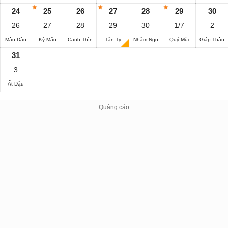
24
25
26
27
28
29
30
26
27
28
29
30
1/7
2
Mậu Dần
Kỷ Mão
Canh Thìn
Tân Tỵ
Nhâm Ngọ
Quý Mùi
Giáp Thân
31
3
Ất Dậu