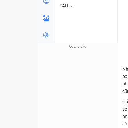
#
AI List
Nh
bạ
nh
cũ
Cá
sẻ
nh
có