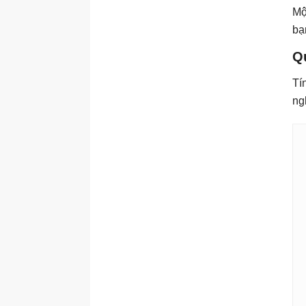
Mộ
bạ
Q
Tí
ng