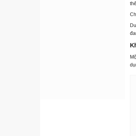
th
Ch
Dư
đa
K
Mộ
dụ