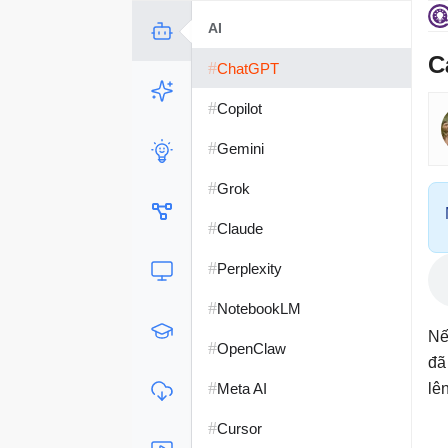
AI
C
#
ChatGPT
#
Copilot
#
Gemini
#
Grok
#
Claude
#
Perplexity
#
NotebookLM
Nế
#
OpenClaw
đã
#
Meta AI
lê
#
Cursor