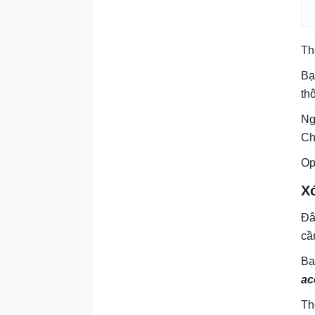
Th
Bạ
th
Ng
Ch
Op
Xó
Đâ
cầ
Bạ
ac
Th