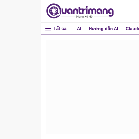
Tất cả
AI
Hướng dẫn AI
Claud