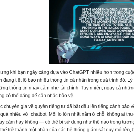
ưng khi bạn ngày càng dựa vào ChatGPT nhiều hơn trong cuộc s
n đang tiết lộ bao nhiêu thông tin cá nhân trong quá trình đó. L
ững thông tin nhạy cảm như tài chính. Tuy nhiên, ngay cả những
ng có thể đáng để cân nhắc bảo vệ.
c chuyên gia về quyền riêng tư đã bắt đầu lên tiếng cảnh báo v
 quá nhiều với chatbot. Mối lo lớn nhất nằm ở chỗ: không ai th
ạy cảm hay không — có thể bị sử dụng như thế nào trong tương l
 thể trở thành một phần của các hệ thống giám sát quy mô lớn,