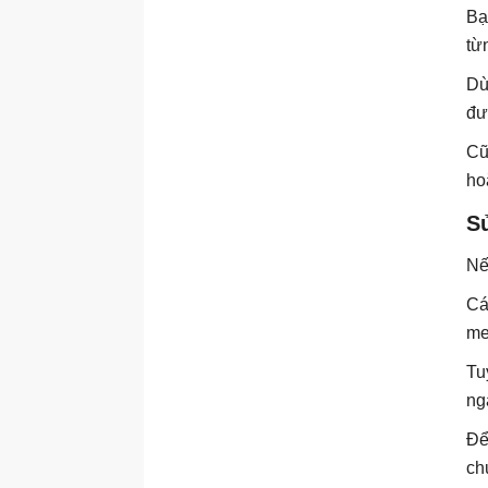
Bạ
từ
Dù
đư
Cũ
ho
S
Nế
Cá
me
Tu
ng
Để
ch