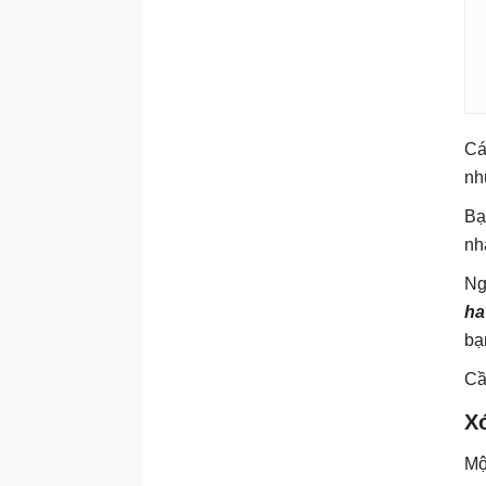
Cá
nh
Bạ
nh
Ng
ha
bạ
Cầ
X
Mộ