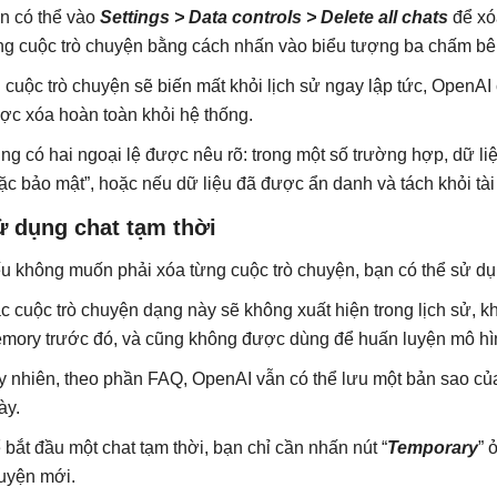
n có thể vào
Settings > Data controls > Delete all chats
để xóa
ng cuộc trò chuyện bằng cách nhấn vào biểu tượng ba chấm bên
 cuộc trò chuyện sẽ biến mất khỏi lịch sử ngay lập tức, OpenAI 
ợc xóa hoàn toàn khỏi hệ thống.
ng có hai ngoại lệ được nêu rõ: trong một số trường hợp, dữ liệ
ặc bảo mật”, hoặc nếu dữ liệu đã được ẩn danh và tách khỏi tà
ử dụng chat tạm thời
u không muốn phải xóa từng cuộc trò chuyện, bạn có thể sử dụn
c cuộc trò chuyện dạng này sẽ không xuất hiện trong lịch sử, k
mory trước đó, và cũng không được dùng để huấn luyện mô hì
y nhiên, theo phần FAQ, OpenAI vẫn có thể lưu một bản sao của 
ày.
 bắt đầu một chat tạm thời, bạn chỉ cần nhấn nút “
Temporary
” 
uyện mới.