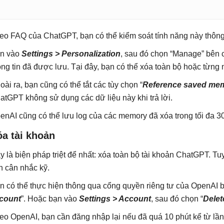
eo FAQ của ChatGPT, bạn có thể kiểm soát tính năng này thông q
n vào
Settings > Personalization
, sau đó chọn “Manage” bên
ông tin đã được lưu. Tại đây, bạn có thể xóa toàn bộ hoặc từng 
oài ra, bạn cũng có thể tắt các tùy chọn “
Reference saved me
atGPT không sử dụng các dữ liệu này khi trả lời.
enAI cũng có thể lưu log của các memory đã xóa trong tối đa 3
a tài khoản
y là biện pháp triệt để nhất: xóa toàn bộ tài khoản ChatGPT. Tu
n cân nhắc kỹ.
n có thể thực hiện thông qua cổng quyền riêng tư của OpenAI 
count
”. Hoặc bạn vào
Settings > Account
, sau đó chọn “
Delet
eo OpenAI, bạn cần đăng nhập lại nếu đã quá 10 phút kể từ lần