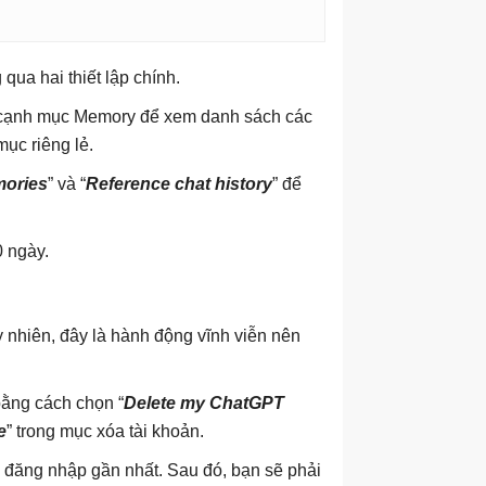
ua hai thiết lập chính.
 cạnh mục Memory để xem danh sách các
mục riêng lẻ.
mories
” và “
Reference chat history
” để
0 ngày.
y nhiên, đây là hành động vĩnh viễn nên
bằng cách chọn “
Delete my ChatGPT
e
” trong mục xóa tài khoản.
 đăng nhập gần nhất. Sau đó, bạn sẽ phải