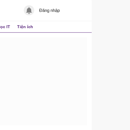
Đăng nhập
ọc IT
Tiện ích