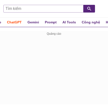
e
ChatGPT
Gemini
Prompt
AI Tools
Công nghệ
H