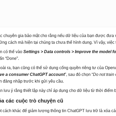
c chuyên gia bảo mật cho rằng nếu dữ liệu của bạn được đưa v
ững cách mà hiện tại chúng ta chưa thể hình dung. Vì vậy, việc 
n có thể vào
Settings > Data controls > Improve the model f
ấn “Done”.
oài ra, bạn cũng có thể sử dụng cổng quyền riêng tư của OpenAI
ve a consumer ChatGPT account
”, sau đó chọn “
Do not train
n đăng nhập trước khi gửi yêu cầu.
n lưu ý rằng thiết lập này chỉ áp dụng cho dữ liệu từ thời điểm b
óa các cuộc trò chuyện cũ
t cách khác để giảm lượng thông tin ChatGPT lưu trữ là xóa cá